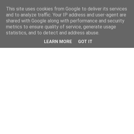
This site uses cookies from Google to deliver its services
and to analyze traffic. Your IP address and user-agent are
shared with Google along with performance and security
metrics to ensure quality of service, generate usage
statistics, and to detect and address abuse.
LEARN MORE
GOT IT