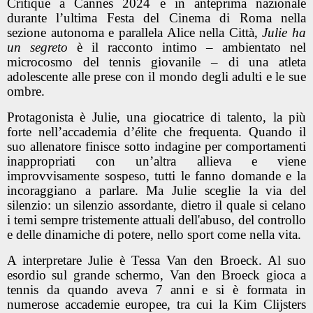
Critique a Cannes 2024 e in anteprima nazionale
durante l’ultima Festa del Cinema di Roma nella
sezione autonoma e parallela Alice nella Città,
Julie ha
un segreto
è il racconto intimo – ambientato nel
microcosmo del tennis giovanile – di una atleta
adolescente alle prese con il mondo degli adulti e le sue
ombre.
Protagonista è Julie, una giocatrice di talento, la più
forte nell’accademia d’élite che frequenta. Quando il
suo allenatore finisce sotto indagine per comportamenti
inappropriati con un’altra allieva e viene
improvvisamente sospeso, tutti le fanno domande e la
incoraggiano a parlare. Ma Julie sceglie la via del
silenzio: un silenzio assordante, dietro il quale si celano
i temi sempre tristemente attuali dell'abuso, del controllo
e delle dinamiche di potere, nello sport come nella vita.
A interpretare Julie è
Tessa Van den Broeck
. Al suo
esordio sul grande schermo, Van den Broeck gioca a
tennis da quando aveva 7 anni e si è formata in
numerose accademie europee, tra cui la Kim Clijsters