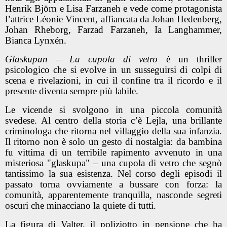
Henrik Björn e Lisa Farzaneh e vede come protagonista
l’attrice Léonie Vincent, affiancata da Johan Hedenberg,
Johan Rheborg, Farzad Farzaneh, Ia Langhammer,
Bianca Lynxén.
Glaskupan – La cupola di vetro
è un thriller
psicologico che si evolve in un susseguirsi di colpi di
scena e rivelazioni, in cui il confine tra il ricordo e il
presente diventa sempre più labile.
Le vicende si svolgono in una piccola comunità
svedese. Al centro della storia c’è Lejla, una brillante
criminologa che ritorna nel villaggio della sua infanzia.
Il ritorno non è solo un gesto di nostalgia: da bambina
fu vittima di un terribile rapimento avvenuto in una
misteriosa "glaskupa" – una cupola di vetro che segnò
tantissimo la sua esistenza. Nel corso degli episodi il
passato torna ovviamente a bussare con forza: la
comunità, apparentemente tranquilla, nasconde segreti
oscuri che minacciano la quiete di tutti.
La figura di Valter, il poliziotto in pensione che ha