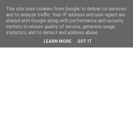
This site uses cookies from Google to deliver its services
and to analyze traffic. Your IP address and user-agent are
shared with Google along with performance and security
metrics to ensure quality of service, generate usage
statistics, and to detect and address abuse.
LEARN MORE
GOT IT