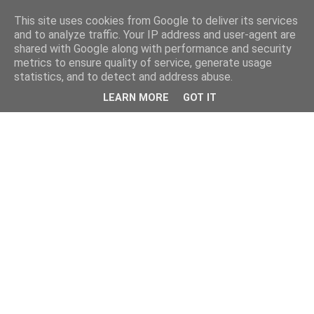
This site uses cookies from Google to deliver its services
and to analyze traffic. Your IP address and user-agent are
shared with Google along with performance and security
metrics to ensure quality of service, generate usage
statistics, and to detect and address abuse.
LEARN MORE
GOT IT