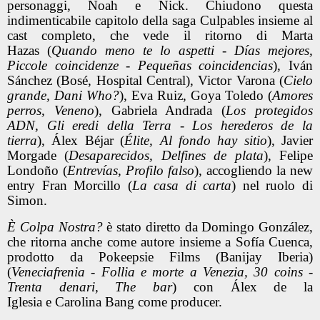
personaggi, Noah e Nick. Chiudono questa
indimenticabile capitolo della saga Culpables insieme al
cast completo, che vede il ritorno di Marta
Hazas (
Quando meno te lo aspetti - Días mejores,
Piccole coincidenze - Pequeñas coincidencias
), Iván
Sánchez (Bosé, Hospital Central), Victor Varona (
Cielo
grande, Dani Who?
), Eva Ruiz, Goya Toledo (
Amores
perros, Veneno
), Gabriela Andrada (
Los protegidos
ADN, Gli eredi della Terra - Los herederos de la
tierra
), Álex Béjar (
Élite, Al fondo hay sitio
), Javier
Morgade (
Desaparecidos, Delfines de plata
), Felipe
Londoño (
Entrevías, Profilo falso
), accogliendo la new
entry Fran Morcillo (
La casa di carta
) nel ruolo di
Simon.
È Colpa Nostra?
è stato diretto da Domingo González,
che ritorna anche come autore insieme a Sofía Cuenca,
prodotto da Pokeepsie Films (Banijay Iberia)
(
Veneciafrenia - Follia e morte a Venezia, 30 coins -
Trenta denari, The bar
) con Álex de la
Iglesia e Carolina Bang come producer.