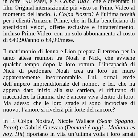
in oltre 190 Paesi, e
È Colpa Tua?
, che è diventato il
film Original internazionale più visto su Prime Video al
momento del lancio.
È Colpa Nostra?
è l’ultima novità
per i clienti Amazon Prime, che in Italia beneficiano di
spedizioni veloci, offerte esclusive e intrattenimento,
incluso Prime Video, con un solo abbonamento al costo
di €49,90/anno o €4,99/mese.
Il matrimonio di Jenna e Lion prepara il terreno per la
tanto attesa reunion tra Noah e Nick, che avviene
qualche tempo dopo la loro rottura. L’incapacità di
Nick di perdonare Noah crea tra loro un muro
apparentemente insormontabile. Lui, ormai erede
dell’impero imprenditoriale del nonno, e lei, che ha
appena dato inizio alla sua carriera, si rifiutano di
riaccendere la fiamma che è ancora viva dentro di loro.
Ma adesso che le loro strade si sono incrociate di
nuovo, l’amore si rivelerà più forte del rancore?
In È Colpa Nostra?, Nicole Wallace (
Skam Spagna,
Parot
) e Gabriel Guevara (
Domani è oggi - Mañana es
hoy, Hit
) riportano in vita un’ultima volta i loro amati