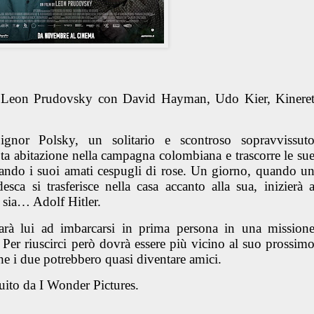
i Leon Prudovsky
con David Hayman, Udo Kier, Kinere
nor Polsky, un solitario e scontroso sopravvissut
ota abitazione nella campagna colombiana e trascorre le su
rando i suoi amati cespugli di rose. Un giorno, quando u
esca si trasferisce nella casa accanto alla sua, inizierà 
 sia… Adolf Hitler.
arà lui ad imbarcarsi in prima persona in una mission
. Per riuscirci però dovrà essere più vicino al suo prossim
he i due potrebbero quasi diventare amici.
uito da I Wonder Pictures.