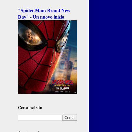
"Spider-Man: Brand New
Day" - Un nuovo inizio
Cerca nel sito