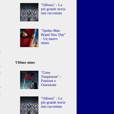
"Odissea" - La
più grande storia
mai raccontata
a
i
a
"Spider-Man:
Brand New Day"
- Un nuovo
o
inizio
a
e
Ultimo anno
r
e
"Cime
Tempestose" -
Passione e
Ossessione
r
e
"Odissea" - La
più grande storia
mai raccontata