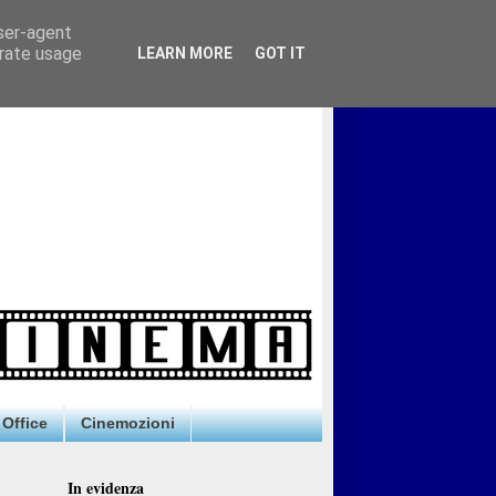
user-agent
erate usage
LEARN MORE
GOT IT
Office
Cinemozioni
In evidenza