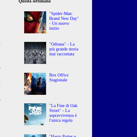
Questa settimana
"Spider-Man:
Brand New Day"
- Un nuovo
inizio
t
"Odissea" - La
più grande storia
mai raccontata
o
e
n
Box Office
Stagionale
a
e
o
"La Fine di Oak
Street" - La
sopravvivenza è
l'unica regola
"Harry Potter e