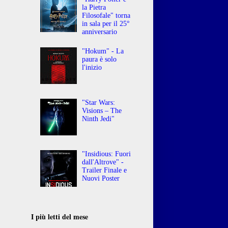
la Pietra
Filosofale" torna
in sala per il 25°
anniversario
"Hokum" - La
paura è solo
l'inizio
"Star Wars:
Visions – The
Ninth Jedi"
"Insidious: Fuori
dall'Altrove" -
Trailer Finale e
Nuovi Poster
I più letti del mese