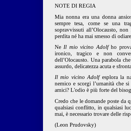
NOTE DI REGIA
Mia nonna era una donna ansios
sempre tesa, come se una trag
sopravvissuti all’Olocausto, non
perdita né ha mai smesso di odiare 
Ne
Il mio vicino Adolf
ho provat
ironico, tragico e non conve
dell’Olocausto. Una parabola che p
assurdo, delicatezza acuta e sfronta
Il mio vicino Adolf
esplora la na
nemico e scorgi l’umanità che si 
amici? L'odio è più forte del bisog
Credo che le domande poste da que
qualsiasi conflitto, in qualsiasi 
mai, è necessario trovare delle risp
(Leon Prudovsky)