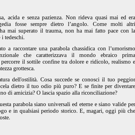
a, acida e senza pazienza. Non rideva quasi mai ed er
edia fosse sempre dietro l’angolo. Come molti altr
 ha mai superato il trauma, non ha mai fatto pace con l
i tedeschi.
o a raccontare una parabola chassidica con l’umorism
nzionale che caratterizzava il mondo ebraico prim
ercorre il sottile confine tra dolore e ridicolo, realismo 
tezza grottesca.
tura dell'ostilità. Cosa succede se conosci il tuo peggio
cela dietro il tuo odio più puro? E se finite per diventar
no di amicizia? O lascia spazio alla riconciliazione?
sta parabola siano universali ed eterne e siano valide pe
luogo e in qualsiasi periodo storico. E, magari, oggi più ch
oste.