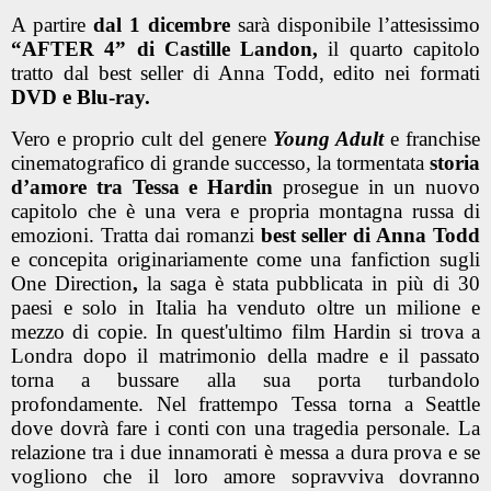
A partire
dal 1 dicembre
sarà disponibile l’attesissimo
“AFTER 4”
di Castille Landon,
il quarto capitolo
tratto dal best seller di Anna Todd, edito nei formati
DVD e Blu-ray.
Vero e proprio cult del genere
Young Adult
e franchise
cinematografico di grande successo
,
la tormentata
storia
d’amore tra Tessa e Hardin
prosegue in un nuovo
capitolo che è una vera e propria montagna russa di
emozioni. Tratta dai romanzi
best seller di Anna Todd
e concepita originariamente come una fanfiction sugli
One Direction
,
la saga è stata pubblicata in più di 30
paesi e solo in Italia ha venduto oltre un milione e
mezzo di copie. In quest'ultimo film Hardin si trova a
Londra dopo il matrimonio della madre e il passato
torna a bussare alla sua porta turbandolo
profondamente. Nel frattempo Tessa torna a Seattle
dove dovrà fare i conti con una tragedia personale. La
relazione tra i due innamorati è messa a dura prova e se
vogliono che il loro amore sopravviva dovranno