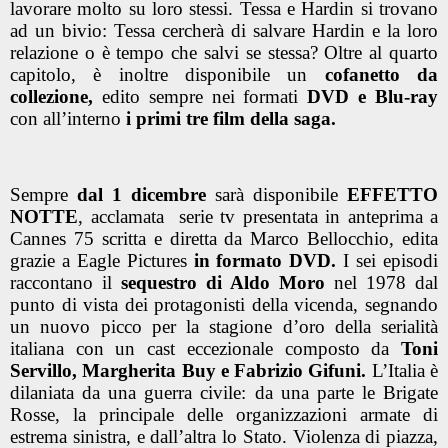
lavorare molto su loro stessi. Tessa e Hardin si trovano
ad un bivio: Tessa cercherà di salvare Hardin e la loro
relazione o è tempo che salvi se stessa? Oltre al quarto
capitolo, è inoltre disponibile un
cofanetto da
collezione,
edito sempre nei formati
DVD e Blu-ray
con all’interno
i primi tre film della saga.
Sempre
dal 1 dicembre
sarà disponibile
EFFETTO
NOTTE
, acclamata serie tv presentata in anteprima a
Cannes 75 scritta e diretta da Marco Bellocchio, edita
grazie a Eagle Pictures
in formato DVD.
I sei episodi
raccontano il
sequestro di Aldo Moro
nel 1978 dal
punto di vista dei protagonisti della vicenda, segnando
un nuovo picco per la stagione d’oro della serialità
italiana con un cast eccezionale composto da
Toni
Servillo, Margherita Buy e Fabrizio Gifuni.
L’Italia è
dilaniata da una guerra civile: da una parte le Brigate
Rosse, la principale delle organizzazioni armate di
estrema sinistra, e dall’altra lo Stato. Violenza di piazza,