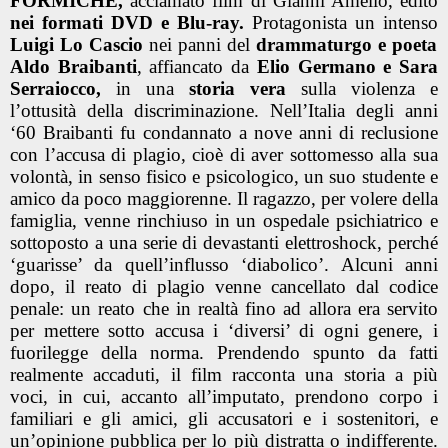
FORMICHE,
acclamato film di Gianni Amelio, edito
nei formati DVD e Blu-ray.
Protagonista un intenso
Luigi Lo Cascio
nei panni del
drammaturgo e poeta
Aldo Braibanti
, affiancato da
Elio Germano e Sara
Serraiocco,
in una
storia vera
sulla violenza e
l’ottusità della discriminazione.
Nell’Italia degli anni
‘60 Braibanti fu condannato a nove anni di reclusione
con l’accusa di plagio, cioè di aver sottomesso alla sua
volontà, in senso fisico e psicologico, un suo studente e
amico da poco maggiorenne. Il ragazzo, per volere della
famiglia, venne rinchiuso in un ospedale psichiatrico e
sottoposto a una serie di devastanti elettroshock, perché
‘guarisse’ da quell’influsso ‘diabolico’. Alcuni anni
dopo, il reato di plagio venne cancellato dal codice
penale: un reato che in realtà fino ad allora era servito
per mettere sotto accusa i ‘diversi’ di ogni genere, i
fuorilegge della norma. Prendendo spunto da fatti
realmente accaduti, il film racconta una storia a più
voci, in cui, accanto all’imputato, prendono corpo i
familiari e gli amici, gli accusatori e i sostenitori, e
un’opinione pubblica per lo più distratta o indifferente.