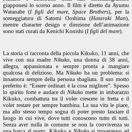
giapponesi lo scorso anno. Il film è diretto da
Ayumu
Watanabe
(
I figli del mare, Space Brothers
), per la
sceneggiatura di Satomi Ooshima (
Hataraki Man
),
mentre character design e direzione dell’animazione
sono stati curati da Kenichi Konishi (
I figli del mare
).
La storia ci racconta della piccola Kikuko, 11 anni, che
vive con sua madre
Nikuko
, una donna di 38 anni,
allegra, appassionata e sempre pronta a mangiare
qualcosa di delizioso. Ma
Nikuko
ha un problema: si
innamora sempre della persona sbagliata. Il suo motto
preferito è: “Essere ordinari è la cosa migliore”. Spesso
lo spirito forte e audace di
Nikuko
mette in imbarazzo
Kikuko, combattuta tra il voler crescere in fretta e il
voler restare per sempre bambina. La sua vita le piace,
ma allo stesso tempo sogna di poter presto lasciare il
luogo in cui vive, dove tutti conoscono tutto di tutti.
Senza aver nulla in comune se non la convivenza su
una barca al porto, Kikuko e
Nikuko
si troveranno ad