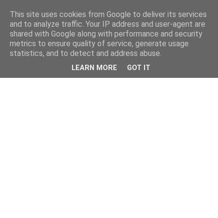
This site uses cookies from Google to deliver its services
and to analyze traffic. Your IP address and user-agent are
shared with Google along with performance and security
metrics to ensure quality of service, generate usage
statistics, and to detect and address abuse.
LEARN MORE
GOT IT