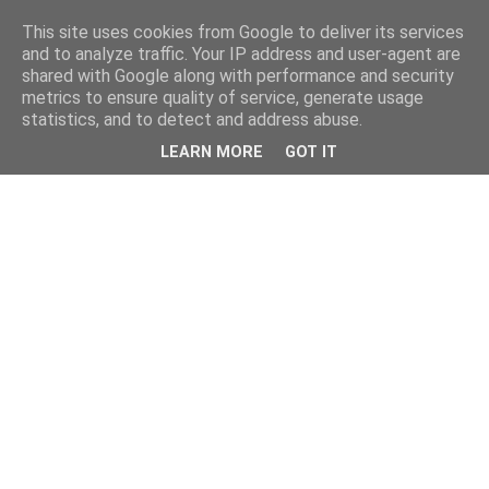
This site uses cookies from Google to deliver its services
and to analyze traffic. Your IP address and user-agent are
shared with Google along with performance and security
metrics to ensure quality of service, generate usage
statistics, and to detect and address abuse.
LEARN MORE
GOT IT