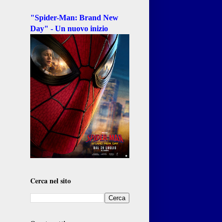
"Spider-Man: Brand New
Day" - Un nuovo inizio
Cerca nel sito