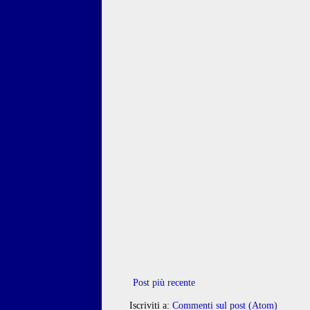
Post più recente
Iscriviti a:
Commenti sul post (Atom)