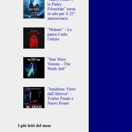
la Pietra
Filosofale" torna
in sala per il 25°
anniversario
"Hokum" - La
paura è solo
l'inizio
"Star Wars:
Visions – The
Ninth Jedi"
"Insidious: Fuori
,
dall'Altrove" -
Trailer Finale e
Nuovi Poster
I più letti del mese