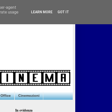
user-agent
erate usage
LEARN MORE
GOT IT
Office
Cinemozioni
In evidenza