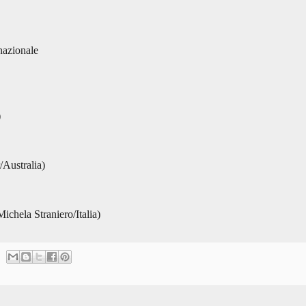
nazionale
)
Australia)
ichela Straniero/Italia)