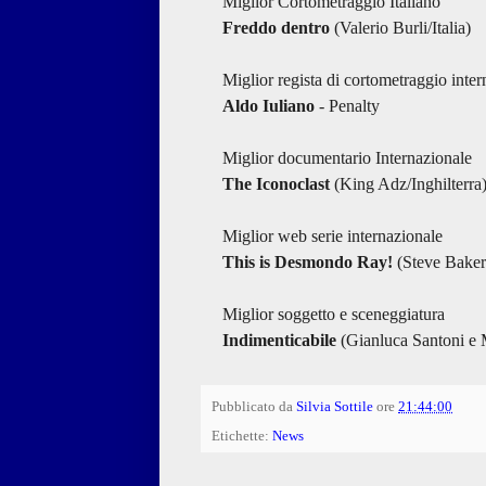
Miglior Cortometraggio Italiano
Freddo dentro
(Valerio Burli/Italia)
Miglior regista di cortometraggio inter
Aldo Iuliano
- Penalty
Miglior documentario Internazionale
The Iconoclast
(King Adz/Inghilterra
Miglior web serie internazionale
This is Desmondo Ray!
(Steve Baker/
Miglior soggetto e sceneggiatura
Indimenticabile
(Gianluca Santoni e M
Pubblicato da
Silvia Sottile
ore
21:44:00
Etichette:
News