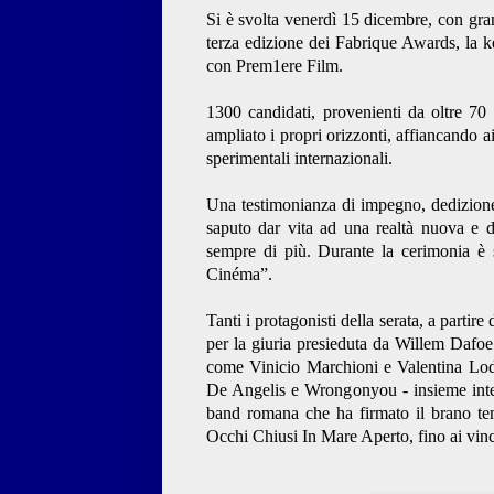
Si è svolta venerdì 15 dicembre, con gra
terza edizione dei Fabrique Awards, la k
con Prem1ere Film.
1300 candidati, provenienti da oltre 7
ampliato i propri orizzonti, affiancando a
sperimentali internazionali.
Una testimonianza di impegno, dedizione
saputo dar vita ad una realtà nuova e 
sempre di più. Durante la cerimonia è s
Cinéma”.
Tanti i protagonisti della serata, a partir
per la giuria presieduta da Willem Dafoe 
come Vinicio Marchioni e Valentina Lodo
De Angelis e Wrongonyou - insieme inter
band romana che ha firmato il brano te
Occhi Chiusi In Mare Aperto, fino ai vincit