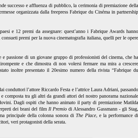
nde successo e affluenza di pubblico, la cerimonia di premiazione dell
ermesse organizzata dalla freepress Fabrique du Cinéma in partnershi
0 paesi e 12 premi da assegnare: quest’anno i Fabrique Awards hann
i consueti premi per la nuova cinematografia italiana, quelli per le oper
 e passione di un giovane gruppo di professionisti del cinema, che h
dirompente e che dimostra di non volersi fermare ma mira a crescer
tato inoltre presentato il 20esimo numero della rivista “Fabrique d
e dai conduttori l’attore Riccardo Festa e l’attrice Laura Adriani, passand
e composta tra gli altri da grandi attori del nostro panorama nazional
vini. Dagli ospiti che hanno animato il party di premiazione Matild
preti dei brani del film
Il Premio
di Alessandro Gassmann - gli Stag
ma principale della colonna sonora di
The Place
, e la performance d
ori, veri protagonisti della serata.