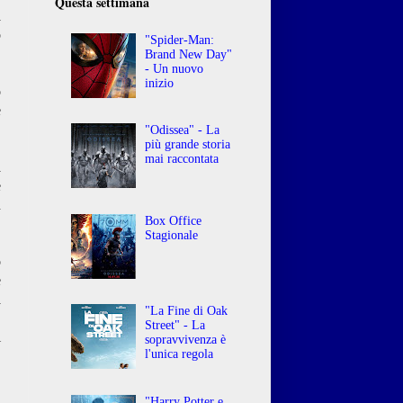
Questa settimana
a
p
"Spider-Man:
Brand New Day"
- Un nuovo
inizio
o
e
"Odissea" - La
più grande storia
mai raccontata
a
e
u
Box Office
Stagionale
o
e
a
"La Fine di Oak
,
Street" - La
i
sopravvivenza è
l'unica regola
"Harry Potter e