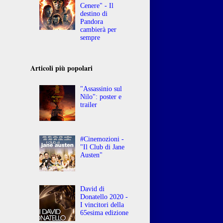
Cenere" - Il
destino di
Pandora
cambierà per
sempre
Articoli più popolari
"Assassinio sul
Nilo": poster e
trailer
#Cinemozioni -
"Il Club di Jane
Austen"
David di
Donatello 2020 -
I vincitori della
65esima edizione