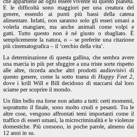
che appartiene ad ogni essere vivente su questo pianeta.
E le difficoltà sono maggiori per una creatura del
genere, essendo ai punti più bassi della catena
alimentare. Infatti, non saranno solo gli esseri umani a
volerla mangiare, ma anche animali come volpi e
gatti. Tutto questo non è né giusto o sbagliato. È
semplicemente la natura, o – se preferite una citazione
più cinematografica – il ‘cerchio della vita’.
La determinazione di questa gallina, che sembra avere
una marcia in più per sfuggire a una triste sorte rispetto
alle altre, ricorda anche altri prodotti audiovisivi di
questo genere, come la sotto trama di
Happy Feet 2
,
dove i krill Will e Bill decidono di staccarsi dal loro
sciame per scoprire il mondo.
Un film bello ma forse non adatto a tutti: certi momenti,
soprattutto il finale, sono molto crudi e pesanti. Tra le
altre cose, vengono affrontati temi importanti come il
traffico di esseri umani, la microcriminalità e le violenze
domestiche. Più consono, in poche parole, almeno dai
12 anni in su.