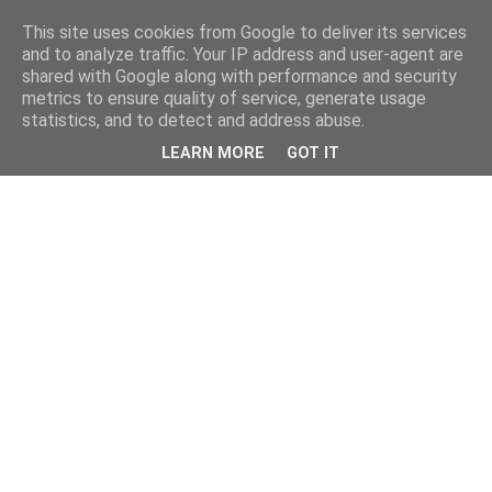
This site uses cookies from Google to deliver its services
and to analyze traffic. Your IP address and user-agent are
shared with Google along with performance and security
metrics to ensure quality of service, generate usage
statistics, and to detect and address abuse.
LEARN MORE
GOT IT