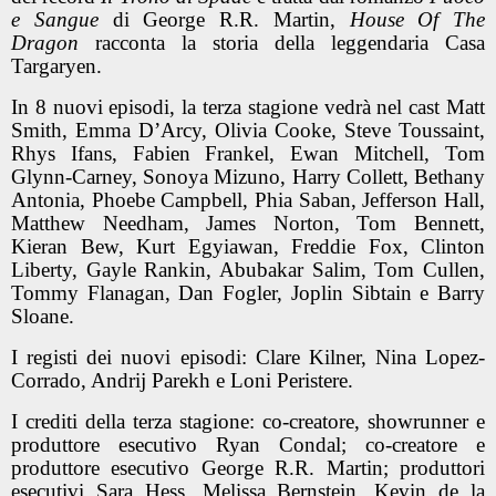
e Sangue
di George R.R. Martin,
House Of The
Dragon
racconta la storia della leggendaria Casa
Targaryen.
In 8 nuovi episodi, la terza stagione vedrà nel cast Matt
Smith, Emma D’Arcy, Olivia Cooke, Steve Toussaint,
Rhys Ifans, Fabien Frankel, Ewan Mitchell, Tom
Glynn-Carney, Sonoya Mizuno, Harry Collett, Bethany
Antonia, Phoebe Campbell, Phia Saban, Jefferson Hall,
Matthew Needham, James Norton, Tom Bennett,
Kieran Bew, Kurt Egyiawan, Freddie Fox, Clinton
Liberty, Gayle Rankin, Abubakar Salim, Tom Cullen,
Tommy Flanagan, Dan Fogler, Joplin Sibtain e Barry
Sloane.
I registi dei nuovi episodi: Clare Kilner, Nina Lopez-
Corrado, Andrij Parekh e Loni Peristere.
I crediti della terza stagione: co-creatore, showrunner e
produttore esecutivo Ryan Condal; co-creatore e
produttore esecutivo George R.R. Martin; produttori
esecutivi Sara Hess, Melissa Bernstein, Kevin de la