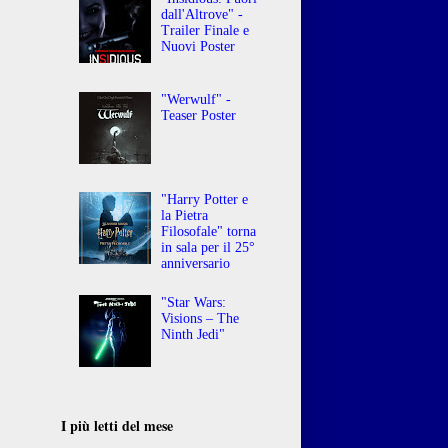
dall'Altrove" -
Trailer Finale e
Nuovi Poster
"Werwulf" -
Teaser Poster
"Harry Potter e
la Pietra
Filosofale" torna
in sala per il 25°
anniversario
"Star Wars:
Visions – The
Ninth Jedi"
I più letti del mese