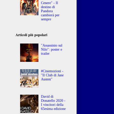
Cenere" - Il
destino di
Pandora
cambierà per
sempre
Articoli più popolari
"Assassinio sul
Nilo": poster e
trailer
#Cinemozioni -
"Il Club di Jane
Austen"
David di
Donatello 2020 -
I vincitori della
65esima edizione