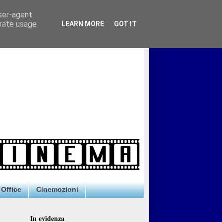
user-agent
erate usage
LEARN MORE
GOT IT
Office
Cinemozioni
In evidenza