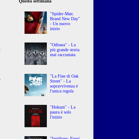
Questa settimana
"Spider-Man:
Brand New Day"
- Un nuovo
inizio
"Odissea" - La
a
più grande storia
l
mai raccontata
o
"La Fine di Oak
e
Street" - La
sopravvivenza è
l'unica regola
"Hokum" - La
paura è solo
l'inizio
"Insidious: Fuori