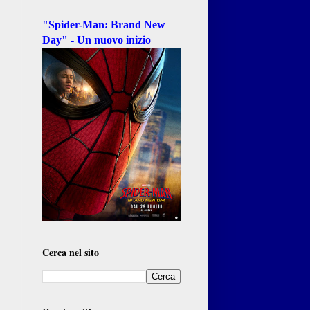
"Spider-Man: Brand New
Day" - Un nuovo inizio
Cerca nel sito