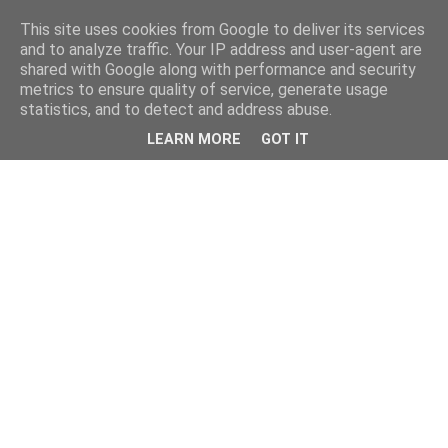
This site uses cookies from Google to deliver its services
and to analyze traffic. Your IP address and user-agent are
shared with Google along with performance and security
metrics to ensure quality of service, generate usage
statistics, and to detect and address abuse.
LEARN MORE
GOT IT