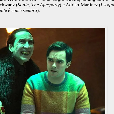
chwartz (
Sonic, The Afterparty
) e Adrian Martinez (
I sogn
Niente è come sembra
).