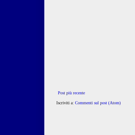
Post più recente
Iscriviti a:
Commenti sul post (Atom)