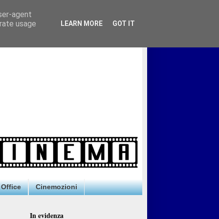
user-agent
erate usage
LEARN MORE
GOT IT
Office
Cinemozioni
In evidenza