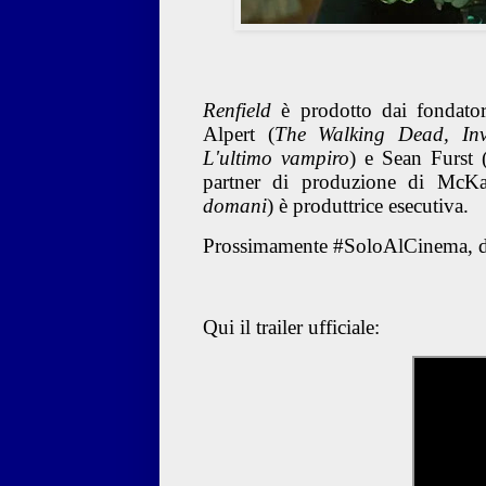
Renfield
è prodotto dai fondato
Alpert (
The Walking Dead, Invi
L'ultimo vampiro
) e Sean Furst 
partner di produzione di McKa
domani
) è produttrice esecutiva.
Prossimamente #SoloAlCinema, dis
Qui il trailer ufficiale: