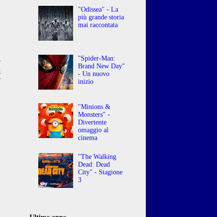
"Odissea" - La
più grande storia
mai raccontata
d
-
"Spider-Man:
Brand New Day"
a
- Un nuovo
i
inizio
"Minions &
Monsters" -
Divertente
omaggio al
cinema
"The Walking
Dead: Dead
City" - Stagione
3
Ultimo anno