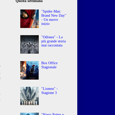
Questa settimana
"Spider-Man:
Brand New Day"
- Un nuovo
inizio
"Odissea" - La
più grande storia
d
mai raccontata
ù
Box Office
r
Stagionale
a
e
"Lioness" -
a
Stagione 3
a
a
"Harry Potter e