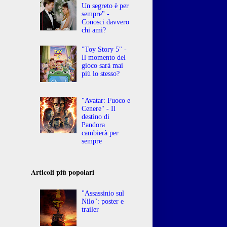
Un segreto è per
sempre" -
Conosci davvero
chi ami?
"Toy Story 5" -
Il momento del
gioco sarà mai
più lo stesso?
"Avatar: Fuoco e
Cenere" - Il
destino di
Pandora
cambierà per
sempre
Articoli più popolari
"Assassinio sul
Nilo": poster e
trailer