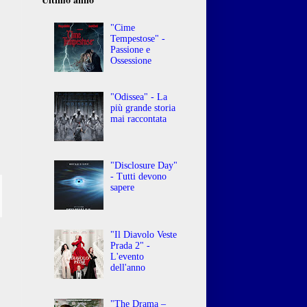
"Cime
Tempestose" -
Passione e
Ossessione
"Odissea" - La
più grande storia
mai raccontata
"Disclosure Day"
- Tutti devono
sapere
"Il Diavolo Veste
Prada 2" -
L'evento
dell'anno
"The Drama –