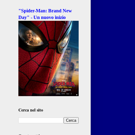
"Spider-Man: Brand New
Day" - Un nuovo inizio
Cerca nel sito