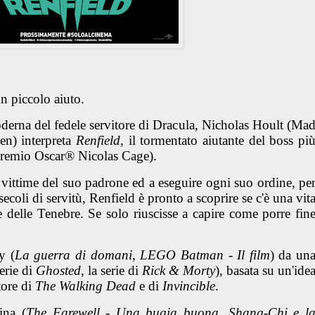
n piccolo aiuto.
erna del fedele servitore di Dracula, Nicholas Hoult (Ma
n) interpreta
Renfield
, il tormentato aiutante del boss pi
l premio Oscar® Nicolas Cage).
e vittime del suo padrone ed a eseguire ogni suo ordine, pe
coli di servitù, Renfield è pronto a scoprire se c'è una vit
e delle Tenebre. Se solo riuscisse a capire come porre fin
y (
La guerra di domani, LEGO Batman - Il film
) da un
erie di
Ghosted
, la serie di
Rick & Morty
), basata su un'ide
tore di
The Walking Dead
e di
Invincible
.
ina (
The Farewell - Una bugia buona, Shang-Chi e l