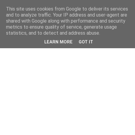
This site uses cookies from Google to deliver its services
and to analyze traffic. Your IP address and user-agent are
shared with Google along with performance and security
metrics to ensure quality of service, generate usage
statistics, and to detect and address abuse.
LEARN MORE
GOT IT