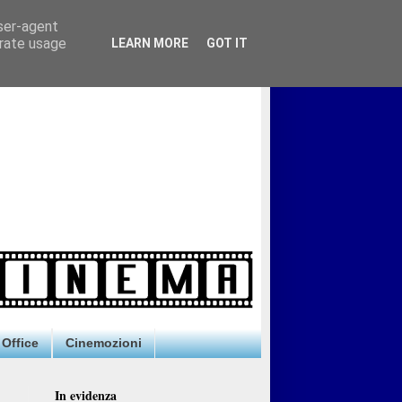
user-agent
erate usage
LEARN MORE
GOT IT
Office
Cinemozioni
In evidenza