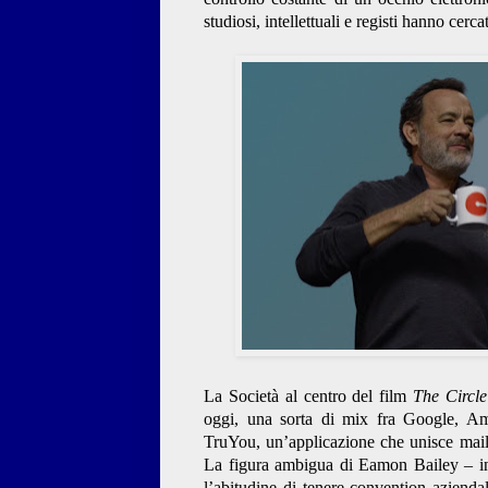
studiosi, intellettuali e registi hanno cerc
La Società al centro del film
The Circle
oggi, una sorta di mix fra Google, Am
TruYou, un’applicazione che unisce mail,
La figura ambigua di Eamon Bailey – in
l’abitudine di tenere convention aziendal