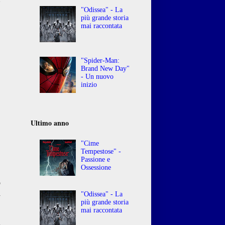
"Odissea" - La
più grande storia
mai raccontata
"Spider-Man:
Brand New Day"
- Un nuovo
inizio
Ultimo anno
"Cime
Tempestose" -
Passione e
Ossessione
o
a
"Odissea" - La
più grande storia
.
mai raccontata
o