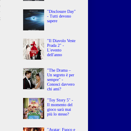
e
"Disclosure Day"
a
- Tutti devono
t
sapere
"Il Diavolo Veste
Prada 2" -
L'evento
dell'anno
"The Drama –
Un segreto è per
sempre" -
Conosci davvero
chi ami?
"Toy Story 5" -
Il momento del
gioco sarà mai
più lo stesso?
"Avatar: Fuoco e