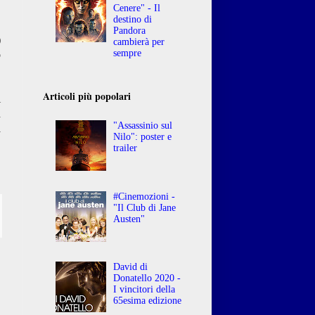
Cenere" - Il
destino di
,
Pandora
)
cambierà per
sempre
o
Articoli più popolari
i
n
"Assassinio sul
a
Nilo": poster e
trailer
#Cinemozioni -
"Il Club di Jane
Austen"
David di
Donatello 2020 -
I vincitori della
65esima edizione