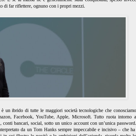
ato di far riflettere, ognuno con i propri mezzi.
è un ibrido di tutte le maggiori società tecnologiche che conosciam
azon, Facebook, YouTube, Apple, Microsoft. Tutto ruota intorno 
 conti bancari, social, sotto un unico account con un’unica password
terpretato da un Tom Hanks sempre impeccabile e incisivo – che ha
i in cui illustra le novità e le ambizioni dell’azienda, ricorda molto l