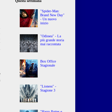
Questa settimana
"Spider-Man:
Brand New Day"
- Un nuovo
inizio
ù
ù
"Odissea" - La
a
più grande storia
y
mai raccontata
a
Box Office
Stagionale
l
m
"Lioness" -
Stagione 3
"Harry Potter e