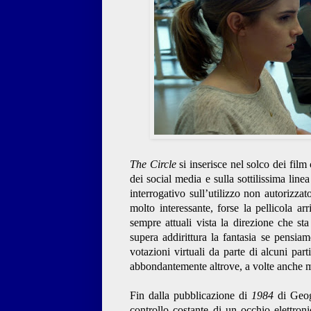
The Circle
si inserisce nel solco dei film 
dei social media e sulla sottilissima lin
interrogativo sull’utilizzo non autorizza
molto interessante, forse la pellicola a
sempre attuali vista la direzione che st
supera addirittura la fantasia se pensiam
votazioni virtuali da parte di alcuni part
abbondantemente altrove, a volte anche m
Fin dalla pubblicazione di
1984
di Geoge
controllo costante di un occhio elettron