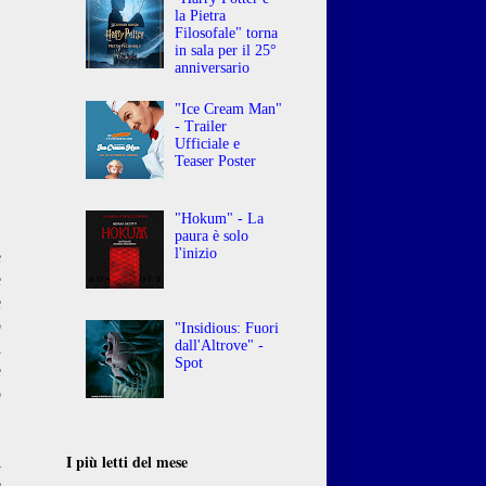
la Pietra
Filosofale" torna
in sala per il 25°
anniversario
"Ice Cream Man"
- Trailer
Ufficiale e
Teaser Poster
"Hokum" - La
paura è solo
l'inizio
e
e
e
o
"Insidious: Fuori
dall'Altrove" -
à
Spot
e
o
I più letti del mese
l
e