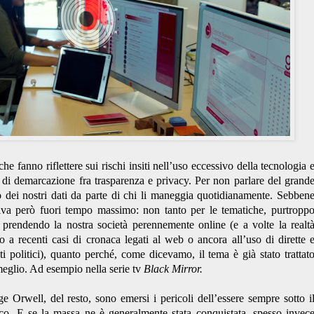
che fanno riflettere sui rischi insiti nell’uso eccessivo della tecnologia 
ea di demarcazione fra trasparenza e privacy. Per non parlare del grand
to dei nostri dati da parte di chi li maneggia quotidianamente. Sebben
rriva però fuori tempo massimo: non tanto per le tematiche, purtropp
a prendendo la nostra società perennemente online (e a volte la realt
o a recenti casi di cronaca legati al web o ancora all’uso di dirette 
iti politici), quanto perché, come dicevamo, il tema è già stato trattat
eglio. Ad esempio nella serie tv
Black Mirror.
 Orwell, del resto, sono emersi i pericoli dell’essere sempre sotto i
ico. E se la massa ne è generalmente stata conquistata, spesso invec