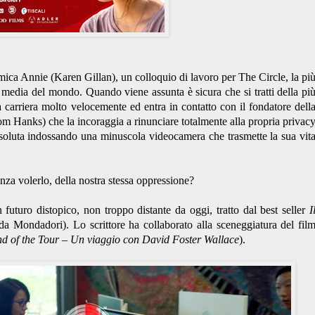
ica Annie (Karen Gillan), un colloquio di lavoro per The Circle, la pi
 media del mondo. Quando viene assunta è sicura che si tratti della pi
 carriera molto velocemente ed entra in contatto con il fondatore dell
m Hanks) che la incoraggia a rinunciare totalmente alla propria privac
ssoluta indossando una minuscola videocamera che trasmette la sua vit
nza volerlo, della nostra stessa oppressione?
 futuro distopico, non troppo distante da oggi, tratto dal best seller
I
da Mondadori). Lo scrittore ha collaborato alla sceneggiatura del fil
d of the Tour – Un viaggio con David Foster Wallace
).