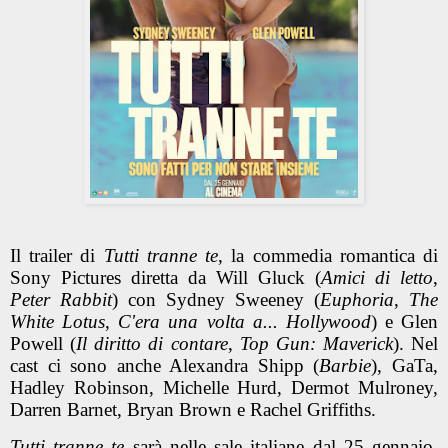
Il trailer di
Tutti tranne te
,
la commedia romantica di
Sony Pictures diretta da Will Gluck (
Amici di letto
,
Peter Rabbit
) con Sydney Sweeney (
Euphoria
,
The
White Lotus
,
C'era una volta a... Hollywood
) e Glen
Powell (
Il diritto di contare
,
Top Gun: Maverick
). Nel
cast ci sono anche Alexandra Shipp (
Barbie
), GaTa,
Hadley Robinson, Michelle Hurd, Dermot Mulroney,
Darren Barnet, Bryan Brown e Rachel Griffiths.
Tutti tranne te
sarà nelle sale italiane dal 25 gennaio,