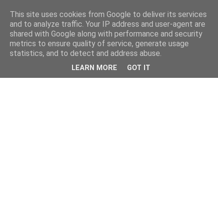
This site uses cookies from Google to deliver its services
and to analyze traffic. Your IP address and user-agent are
shared with Google along with performance and security
metrics to ensure quality of service, generate usage
statistics, and to detect and address abuse.
LEARN MORE
GOT IT