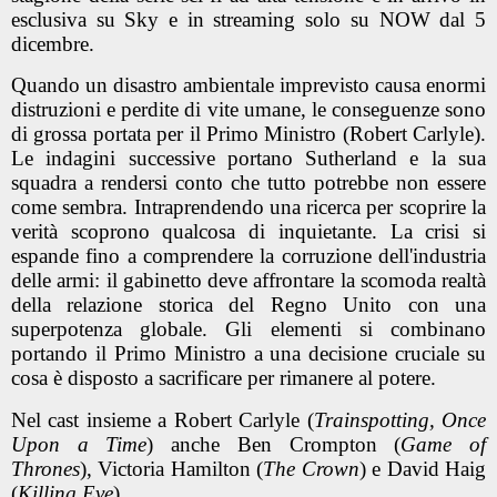
esclusiva su Sky e in streaming solo su NOW dal 5
dicembre.
Quando un disastro ambientale imprevisto causa enormi
distruzioni e perdite di vite umane, le conseguenze sono
di grossa portata per il Primo Ministro (Robert Carlyle).
Le indagini successive portano Sutherland e la sua
squadra a rendersi conto che tutto potrebbe non essere
come sembra. Intraprendendo una ricerca per scoprire la
verità scoprono qualcosa di inquietante. La crisi si
espande fino a comprendere la corruzione dell'industria
delle armi: il gabinetto deve affrontare la scomoda realtà
della relazione storica del Regno Unito con una
superpotenza globale. Gli elementi si combinano
portando il Primo Ministro a una decisione cruciale su
cosa è disposto a sacrificare per rimanere al potere.
Nel cast insieme a Robert Carlyle (
Trainspotting, Once
Upon a Time
) anche Ben Crompton (
Game of
Thrones
), Victoria Hamilton (
The Crown
) e David Haig
(
Killing Eve
).