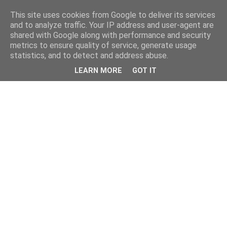
This site uses cookies from Google to deliver its services
and to analyze traffic. Your IP address and user-agent are
shared with Google along with performance and security
metrics to ensure quality of service, generate usage
statistics, and to detect and address abuse.
LEARN MORE
GOT IT