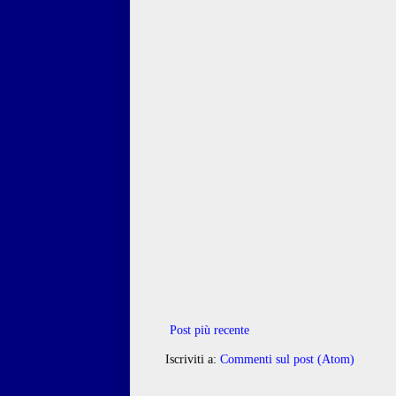
Post più recente
Iscriviti a:
Commenti sul post (Atom)