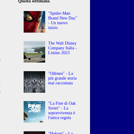
Questa settimana
"Spider-Man:
Brand New Day"
- Un nuovo
inizio
n
The Walt Disney
Company Italia -
l
Listino 2023
e
i
"Odissea" - La
più grande storia
mai raccontata
à
e
"La Fine di Oak
Street" - La
sopravvivenza è
l'unica regola
"Hokum" - La