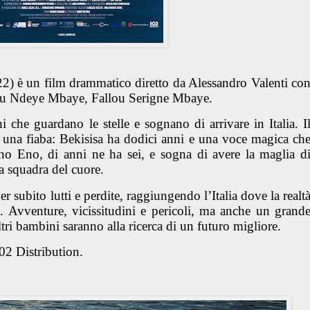
022) è un film drammatico diretto da Alessandro Valenti co
tou Ndeye Mbaye, Fallou Serigne Mbaye.
i che guardano le stelle e sognano di arrivare in Italia. I
una fiaba: Bekisisa ha dodici anni e una voce magica ch
llino Eno, di anni ne ha sei, e sogna di avere la maglia d
ua squadra del cuore.
er subito lutti e perdite, raggiungendo l’Italia dove la realt
 Avventure, vicissitudini e pericoli, ma anche un grand
tri bambini saranno alla ricerca di un futuro migliore.
02 Distribution.