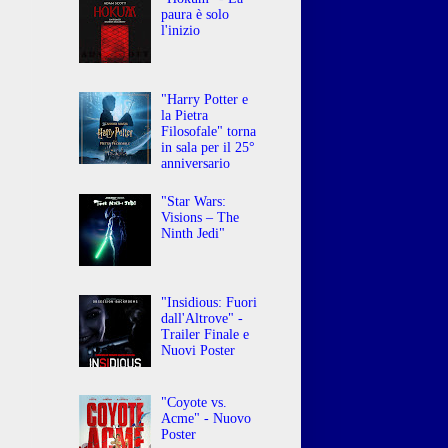
paura è solo
l'inizio
"Harry Potter e
la Pietra
Filosofale" torna
in sala per il 25°
anniversario
"Star Wars:
Visions – The
Ninth Jedi"
"Insidious: Fuori
dall'Altrove" -
Trailer Finale e
Nuovi Poster
"Coyote vs.
Acme" - Nuovo
Poster