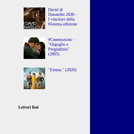
David di
Donatello 2020 -
I vincitori della
65esima edizione
#Cinemozioni -
"Orgoglio e
Pregiudizio"
(2005)
"Emma." (2020)
Lettori fissi