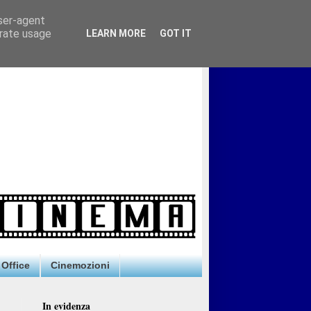
user-agent
erate usage
LEARN MORE
GOT IT
Office
Cinemozioni
In evidenza