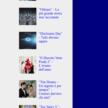
"Odissea" - La
più grande storia
mai raccontata
"Disclosure Day"
- Tutti devono
sapere
"Il Diavolo Veste
Prada 2" -
L'evento
dell'anno
"The Drama –
Un segreto è per
sempre" -
Conosci davvero
chi ami?
"Toy Story 5" -