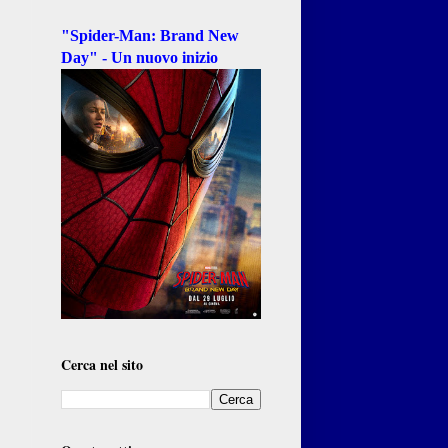
"Spider-Man: Brand New
Day" - Un nuovo inizio
Cerca nel sito