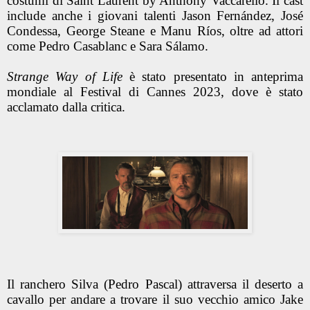
costumi di
Saint Laurent by Anthony Vaccarello
. Il cast
include anche i giovani talenti
Jason Fernández, José
Condessa, George Steane
e
Manu Ríos
, oltre ad attori
come
Pedro Casablanc
e
Sara Sálamo
.
Strange Way of Life
è stato presentato in anteprima
mondiale al
Festival di Cannes 2023
, dove è stato
acclamato dalla critica.
Il ranchero Silva (Pedro Pascal) attraversa il deserto a
cavallo per andare a trovare il suo vecchio amico Jake