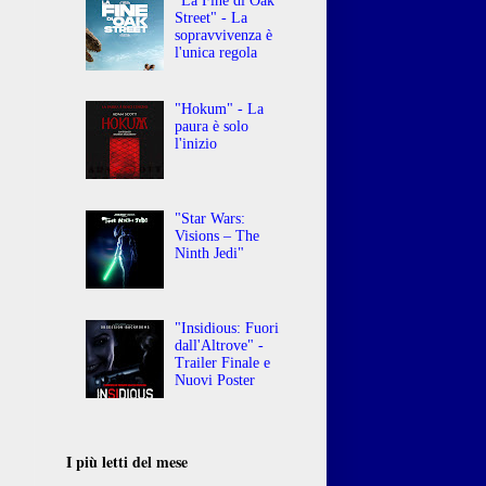
"La Fine di Oak
Street" - La
sopravvivenza è
l'unica regola
"Hokum" - La
paura è solo
l'inizio
"Star Wars:
Visions – The
Ninth Jedi"
"Insidious: Fuori
dall'Altrove" -
Trailer Finale e
Nuovi Poster
I più letti del mese