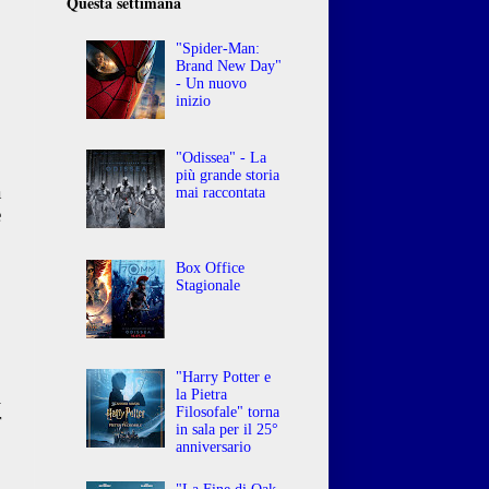
Questa settimana
"Spider-Man:
Brand New Day"
- Un nuovo
inizio
,
"Odissea" - La
più grande storia
a
mai raccontata
è
Box Office
Stagionale
"Harry Potter e
i
la Pietra
Filosofale" torna
r
in sala per il 25°
anniversario