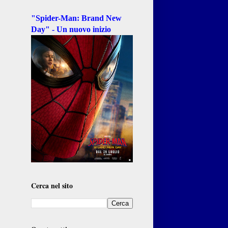
"Spider-Man: Brand New
Day" - Un nuovo inizio
Cerca nel sito