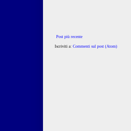
Post più recente
Iscriviti a:
Commenti sul post (Atom)