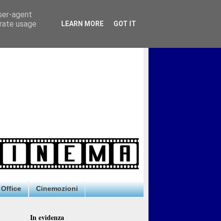
user-agent
erate usage
LEARN MORE
GOT IT
Office
Cinemozioni
In evidenza