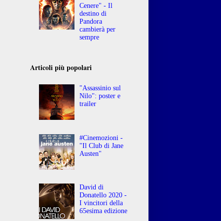
Cenere" - Il
destino di
Pandora
cambierà per
sempre
Articoli più popolari
"Assassinio sul
Nilo": poster e
trailer
#Cinemozioni -
"Il Club di Jane
Austen"
David di
Donatello 2020 -
I vincitori della
65esima edizione