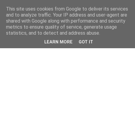
This site uses cookies from Google to deliver its services
and to analyze traffic. Your IP address and user-agent are
shared with Google along with performance and security
metrics to ensure quality of service, generate usage
statistics, and to detect and address abuse.
LEARN MORE
GOT IT