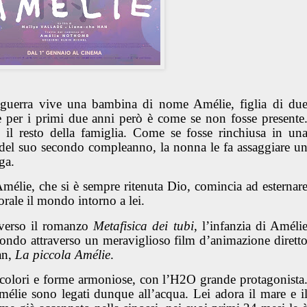
uerra vive una bambina di nome Amélie, figlia di du
 per i primi due anni però è come se non fosse presente
 il resto della famiglia. Come se fosse rinchiusa in un
 del suo secondo compleanno, la nonna le fa assaggiare u
ga.
élie, che si è sempre ritenuta Dio, comincia ad esternar
lorale il mondo intorno a lei.
raverso il romanzo
Metafisica dei tubi
, l’infanzia di Améli
ndo attraverso un meraviglioso film d’animazione dirett
an,
La piccola Amélie
.
 colori e forme armoniose, con l’H2O grande protagonista
Amélie sono legati dunque all’acqua. Lei adora il mare e i