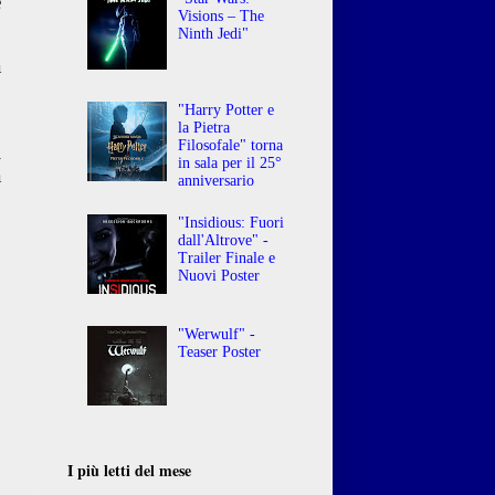
è
Visions – The
Ninth Jedi"
a
,
"Harry Potter e
la Pietra
Filosofale" torna
i
in sala per il 25°
a
anniversario
"Insidious: Fuori
dall'Altrove" -
Trailer Finale e
Nuovi Poster
"Werwulf" -
Teaser Poster
I più letti del mese