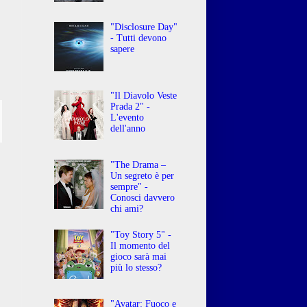
o
"Disclosure Day"
- Tutti devono
o
sapere
"Il Diavolo Veste
Prada 2" -
L'evento
dell'anno
"The Drama –
Un segreto è per
sempre" -
Conosci davvero
chi ami?
"Toy Story 5" -
Il momento del
gioco sarà mai
più lo stesso?
"Avatar: Fuoco e