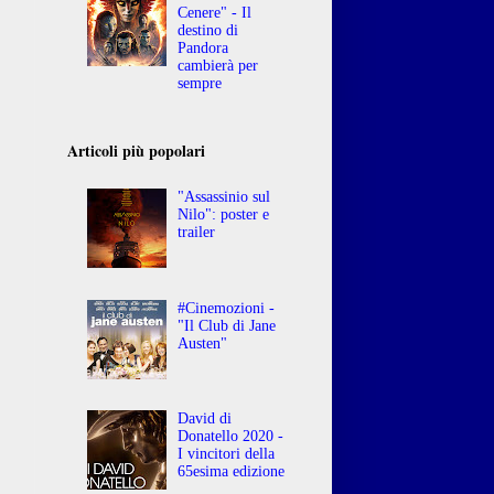
Cenere" - Il
destino di
Pandora
cambierà per
sempre
Articoli più popolari
"Assassinio sul
Nilo": poster e
trailer
#Cinemozioni -
"Il Club di Jane
Austen"
David di
Donatello 2020 -
I vincitori della
65esima edizione