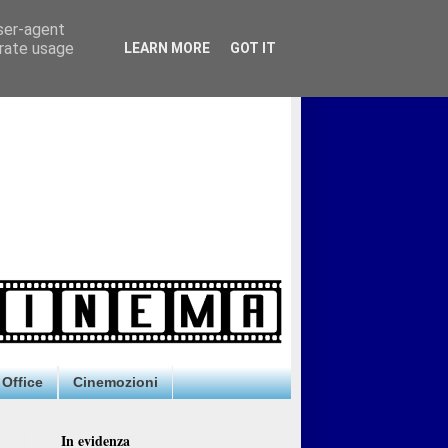
user-agent
erate usage
LEARN MORE
GOT IT
Office
Cinemozioni
In evidenza