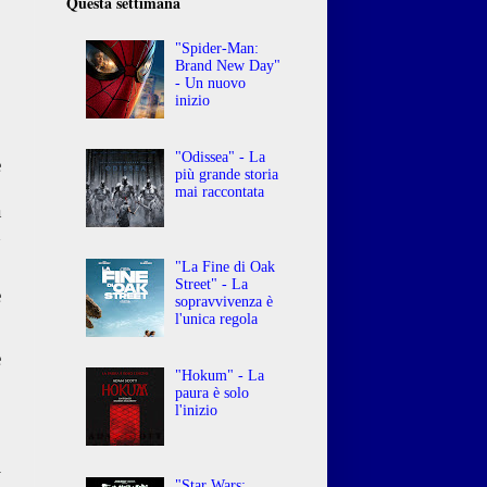
Questa settimana
"Spider-Man:
Brand New Day"
- Un nuovo
inizio
"Odissea" - La
e
più grande storia
.
mai raccontata
a
n
"La Fine di Oak
Street" - La
e
sopravvivenza è
l'unica regola
e
"Hokum" - La
o
paura è solo
l'inizio
.
l
"Star Wars: