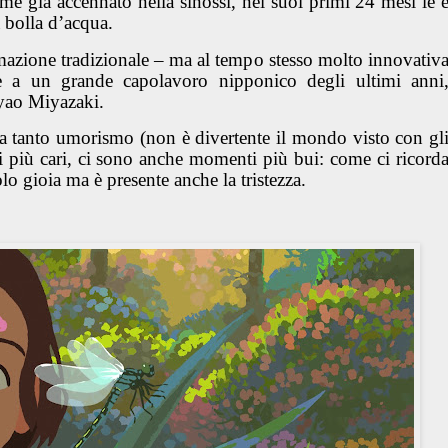
ome già accennato nella sinossi, nei suoi primi 24 mesi le 
a bolla d’acqua.
nimazione tradizionale – ma al tempo stesso molto innovativ
 a un grande capolavoro nipponico degli ultimi anni
yao Miyazaki.
 a tanto umorismo (non è divertente il mondo visto con gl
ti più cari, ci sono anche momenti più bui: come ci ricord
lo gioia ma è presente anche la tristezza.