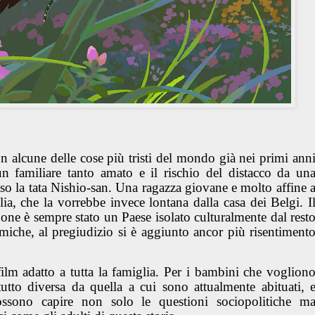
n alcune delle cose più tristi del mondo già nei primi ann
n familiare tanto amato e il rischio del distacco da un
caso la tata Nishio-san. Una ragazza giovane e molto affine 
lia, che la vorrebbe invece lontana dalla casa dei Belgi. I
one è sempre stato un Paese isolato culturalmente dal rest
che, al pregiudizio si è aggiunto ancor più risentiment
lm adatto a tutta la famiglia. Per i bambini che voglion
tto diversa da quella a cui sono attualmente abituati, 
ssono capire non solo le questioni sociopolitiche m