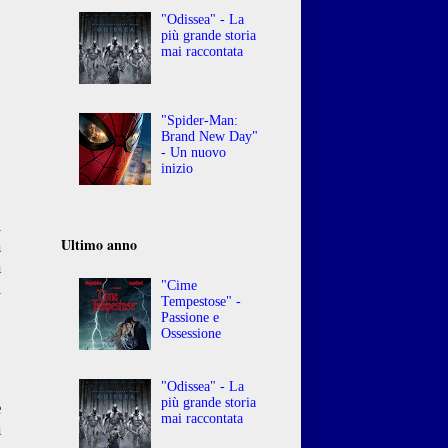
"Odissea" - La
più grande storia
mai raccontata
"Spider-Man:
Brand New Day"
- Un nuovo
inizio
i
Ultimo anno
a
a
l
"Cime
Tempestose" -
o
Passione e
o
Ossessione
o
"Odissea" - La
più grande storia
e
mai raccontata
a