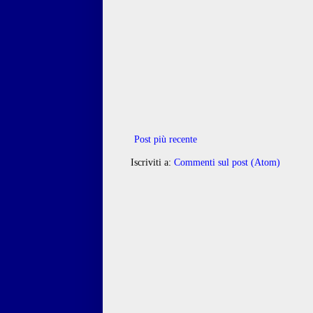
Post più recente
Iscriviti a:
Commenti sul post (Atom)