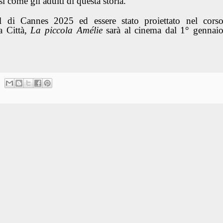
i come gli adulti di questa storia.
l di Cannes 2025 ed essere stato proiettato nel cors
la Città,
La piccola Amélie
sarà al cinema dal 1° gennai