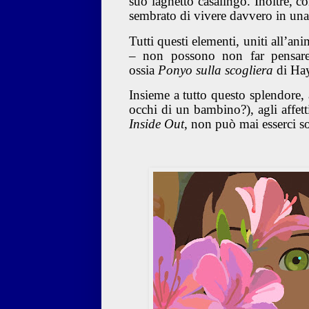
suo laghetto casalingo. Inoltre, c
sembrato di vivere davvero in un
Tutti questi elementi, uniti all’a
– non possono non far pensare
ossia
Ponyo sulla scogliera
di Ha
Insieme a tutto questo splendore,
occhi di un bambino?), agli affet
Inside Out
, non può mai esserci so