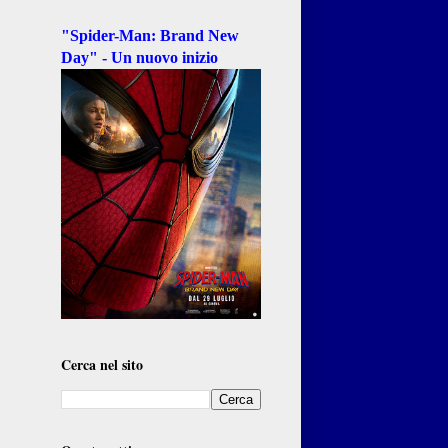
"Spider-Man: Brand New
Day" - Un nuovo inizio
Cerca nel sito
a