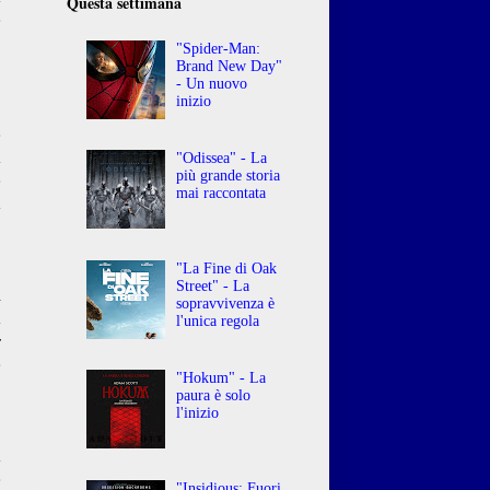
Questa settimana
e
"Spider-Man:
Brand New Day"
- Un nuovo
inizio
e
a
"Odissea" - La
più grande storia
e
mai raccontata
a
o
"La Fine di Oak
Street" - La
l
sopravvivenza è
a
l'unica regola
r
e
"Hokum" - La
paura è solo
l'inizio
a
e
"Insidious: Fuori