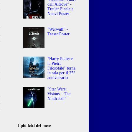
e
dall'Altrove" -
Trailer Finale e
e
Nuovi Poster
r
"Werwulf" -
a
Teaser Poster
i
"Harry Potter e
la Pietra
a
Filosofale" torna
a
in sala per il 25°
a
anniversario
"Star Wars:
Visions – The
e
Ninth Jedi"
a
i
I più letti del mese