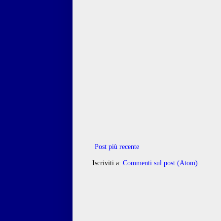
Post più recente
Iscriviti a:
Commenti sul post (Atom)