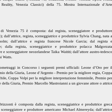
 Reality, Venezia Classici) della 75. Mostra Internazionale d’Art
 di Venezia 75 è composta: dal regista, sceneggiatore e produttor
 dall’attrice, regista, sceneggiatrice e produttrice Sylvia Chang, nata 
holm; dall’attrice e regista francese Nicole Garcia; dal regista 
; dalla regista, sceneggiatrice e produttrice polacca Malgorzat
re e sceneggiatore neozelandese Taika Waititi; dall’attore austro-tedesc
i Watts.
ometraggi in Concorso i seguenti premi ufficiali: Leone d’Oro per i
mio della Giuria, Leone d’Argento - Premio per la migliore regia, Copp
chile, Coppa Volpi per la migliore interpretazione femminile, Premio pe
e della Giuria, Premio Marcello Mastroianni a un giovane attore o attric
rizzonti è composta dalla regista, sceneggiatrice e produttrice grec
a, sceneggiatore e produttore americano Michael Almereyda; dall’attric