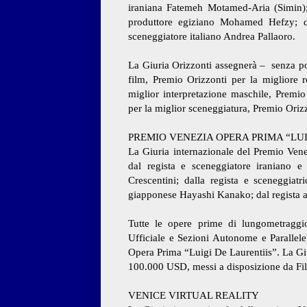
iraniana Fatemeh Motamed-Aria (Simin);
produttore egiziano Mohamed Hefzy; da
sceneggiatore italiano Andrea Pallaoro.
La Giuria Orizzonti assegnerà – senza pos
film, Premio Orizzonti per la migliore r
miglior interpretazione maschile, Premio
per la miglior sceneggiatura, Premio Orizz
PREMIO VENEZIA OPERA PRIMA “LUI
La Giuria internazionale del Premio Ven
dal regista e sceneggiatore iraniano e 
Crescentini; dalla regista e sceneggiatr
giapponese Hayashi Kanako; dal regista a
Tutte le opere prime di lungometraggio
Ufficiale e Sezioni Autonome e Parallel
Opera Prima “Luigi De Laurentiis”. La Giu
100.000 USD, messi a disposizione da Filma
VENICE VIRTUAL REALITY