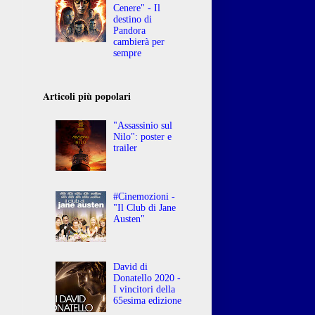
Cenere" - Il
destino di
Pandora
cambierà per
sempre
Articoli più popolari
"Assassinio sul
Nilo": poster e
trailer
#Cinemozioni -
"Il Club di Jane
Austen"
David di
Donatello 2020 -
I vincitori della
65esima edizione