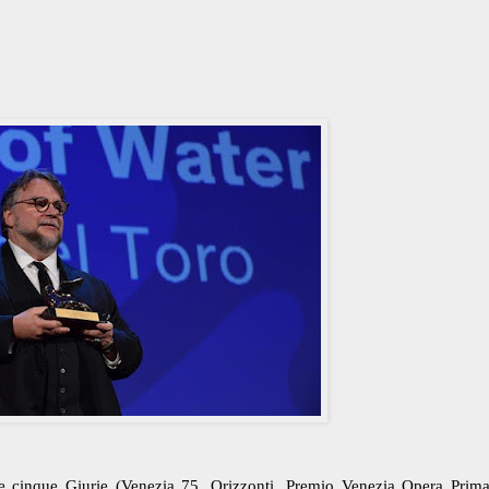
lle cinque Giurie (Venezia 75, Orizzonti, Premio Venezia Opera Prim