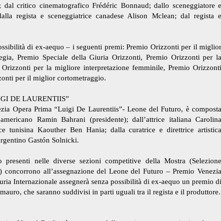
 dal critico cinematografico Frédéric Bonnaud; dallo sceneggiatore 
lla regista e sceneggiatrice canadese Alison Mclean; dal regista 
sibilità di ex-aequo – i seguenti premi: Premio Orizzonti per il miglio
egia, Premio Speciale della Giuria Orizzonti, Premio Orizzonti per l
 Orizzonti per la migliore interpretazione femminile, Premio Orizzont
onti per il miglior cortometraggio.
GI DE LAURENTIIS”
ezia Opera Prima “Luigi De Laurentiis”- Leone del Futuro, è compost
americano Ramin Bahrani (presidente); dall’attrice italiana Carolin
ice tunisina Kaouther Ben Hania; dalla curatrice e direttrice artistic
rgentino Gastón Solnicki.
 presenti nelle diverse sezioni competitive della Mostra (Selezion
e) concorrono all’assegnazione del Leone del Futuro – Premio Venezi
ria Internazionale assegnerà senza possibilità di ex-aequo un premio d
uro, che saranno suddivisi in parti uguali tra il regista e il produttore.