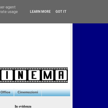
user-agent
erate usage
LEARN MORE
GOT IT
Office
Cinemozioni
In evidenza