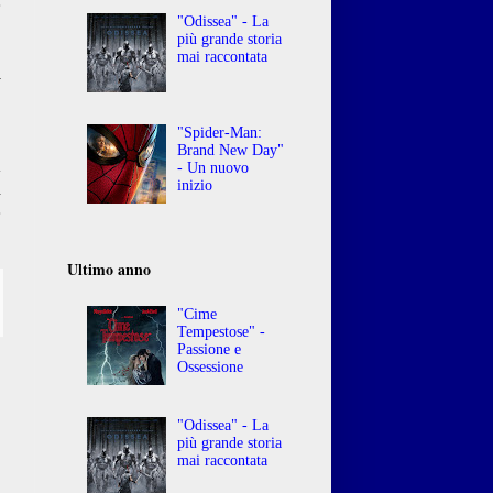
e
"Odissea" - La
più grande storia
mai raccontata
R
"Spider-Man:
Brand New Day"
à
- Un nuovo
inizio
i
e
Ultimo anno
"Cime
Tempestose" -
Passione e
Ossessione
"Odissea" - La
più grande storia
mai raccontata