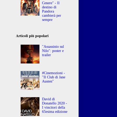
Cenere" - Il
destino di
Pandora
cambierà per
sempre
Articoli più popolari
"Assassinio sul
Nilo": poster e
trailer
#Cinemozioni -
"Il Club di Jane
Austen"
David di
Donatello 2020 -
I vincitori della
65esima edizione