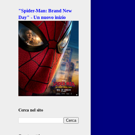
"Spider-Man: Brand New
Day" - Un nuovo inizio
Cerca nel sito