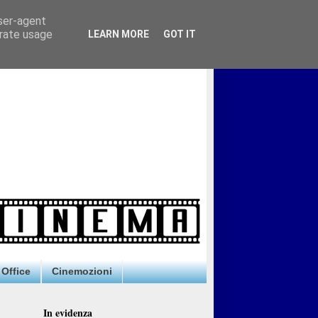
user-agent
erate usage
LEARN MORE
GOT IT
Office
Cinemozioni
In evidenza