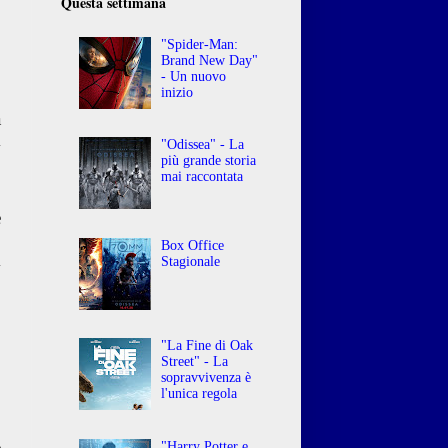
Questa settimana
"Spider-Man:
Brand New Day"
- Un nuovo
inizio
a
m
"Odissea" - La
,
più grande storia
mai raccontata
e
a
Box Office
m
Stagionale
o
"La Fine di Oak
Street" - La
sopravvivenza è
l'unica regola
e
"Harry Potter e