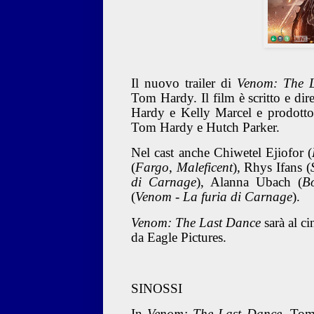
Il nuovo trailer di
Venom: The 
Tom Hardy. Il film è scritto e dir
Hardy e Kelly Marcel e prodott
Tom Hardy e Hutch Parker.
Nel cast anche Chiwetel Ejiofor (
(
Fargo
,
Maleficent
), Rhys Ifans (
di Carnage
), Alanna Ubach (
B
(
Venom - La furia di Carnage
).
Venom: The Last Dance
sarà al c
da Eagle Pictures.
SINOSSI
In
Venom: The Last Dance
, Tom