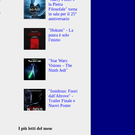
la Pietra
o
Filosofale" torna
e
in sala per il 25°
anniversario
"Hokum" - La
paura è solo
l'inizio
"Star Wars:
Visions – The
Ninth Jedi"
"Insidious: Fuori
dall'Altrove" -
Trailer Finale e
Nuovi Poster
I più letti del mese