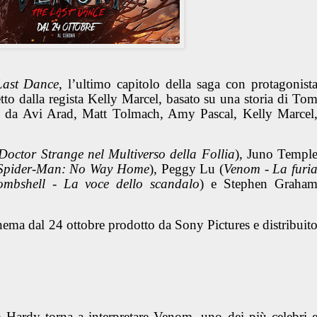
Last Dance
, l’ultimo capitolo della saga con protagonist
etto dalla regista Kelly Marcel, basato su una storia di To
o da Avi Arad, Matt Tolmach, Amy Pascal, Kelly Marcel
Doctor Strange nel Multiverso della Follia
), Juno Templ
Spider-Man: No Way Home
), Peggy Lu (
Venom - La furi
ombshell - La voce dello scandalo
) e Stephen Graha
inema dal 24 ottobre prodotto da Sony Pictures e distribuit
 Hardy torna a interpretare Venom, uno dei più celebri 