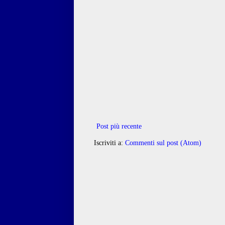
Post più recente
Iscriviti a:
Commenti sul post (Atom)