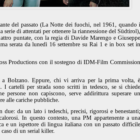
gante del passato (La Notte dei fuochi, nel 1961, quando 
una serie di attentati per ottenere la riannessione del Südtirol)
uattro puntate, con la regia di Davide Marengo e Giusepp
ma serata da lunedì 16 settembre su Rai 1 e in box set i
oss Productions con il sostegno di IDM-Film Commissio
a, a Bolzano. Eppure, chi vi arriva per la prima volta, 
I cartelli per strada sono scritti in tedesco, se si chied
une persone non capiscono, serve addirittura superare u
re alle cariche pubbliche.
in due: da un lato i tedeschi, precisi, rigorosi e benestanti
i e calorosi. In questo contesto, una PM appartenente a un
ca e un ispettore di lingua italiana con un passato difficil
 caso di un serial killer.