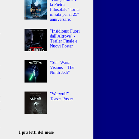
i
la Pietra
,
Filosofale" torna
in sala per il 25°
anniversario
,
"Insidious: Fuori
e
dall'Altrove" -
o
Trailer Finale e
o
Nuovi Poster
"Star Wars:
i
Visions – The
i
Ninth Jedi"
a
"Werwulf" -
a
Teaser Poster
è
a
l
.
I più letti del mese