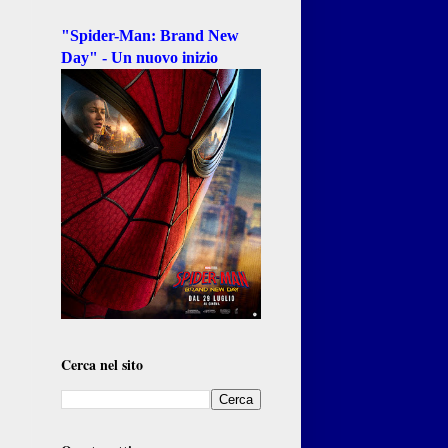
"Spider-Man: Brand New
Day" - Un nuovo inizio
Cerca nel sito