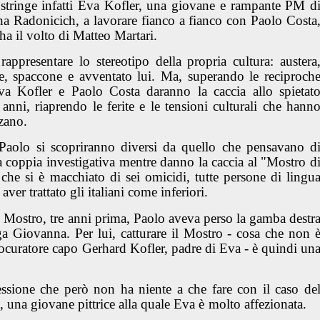
ostringe infatti Eva Kofler, una giovane e rampante PM d
ena Radonicich, a lavorare fianco a fianco con Paolo Costa
 ha il volto di Matteo Martari.
ppresentare lo stereotipo della propria cultura: austera
nte, spaccone e avventato lui. Ma, superando le reciproch
va Kofler e Paolo Costa daranno la caccia allo spietat
anni, riaprendo le ferite e le tensioni culturali che hann
lzano.
 Paolo si scopriranno diversi da quello che pensavano d
a coppia investigativa mentre danno la caccia al "Mostro d
r che si è macchiato di sei omicidi, tutte persone di lingu
aver trattato gli italiani come inferiori.
 il Mostro, tre anni prima, Paolo aveva perso la gamba destr
a Giovanna. Per lui, catturare il Mostro - cosa che non 
procuratore capo Gerhard Kofler, padre di Eva - è quindi un
ssione che però non ha niente a che fare con il caso de
, una giovane pittrice alla quale Eva è molto affezionata