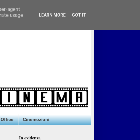
user-agent
erate usage
LEARN MORE
GOT IT
Office
Cinemozioni
In evidenza