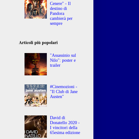
Cenere" - Il
destino di
Pandora
cambierà per
sempre
Articoli più popolari
"Assassinio sul
Nilo": poster e
trailer
#Cinemozioni -
"Il Club di Jane
Austen"
David di
Donatello 2020 -
I vincitori della
65esima edizione