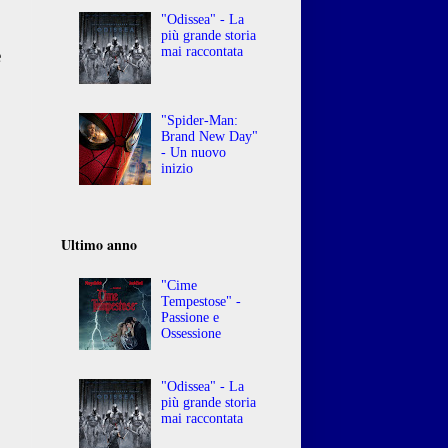
"Odissea" - La
o
più grande storia
mai raccontata
e
"Spider-Man:
Brand New Day"
- Un nuovo
inizio
Ultimo anno
"Cime
Tempestose" -
Passione e
Ossessione
"Odissea" - La
più grande storia
mai raccontata