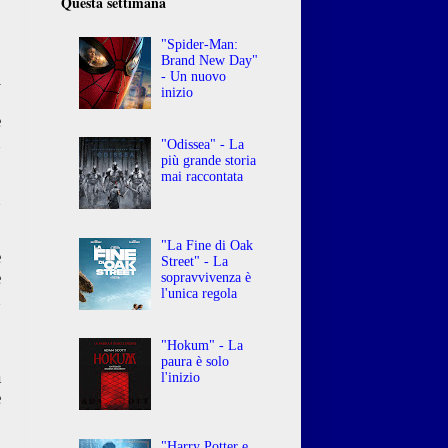
Questa settimana
"Spider-Man:
Brand New Day"
i
- Un nuovo
inizio
,
e
n
"Odissea" - La
più grande storia
mai raccontata
n
"La Fine di Oak
è
Street" - La
e
sopravvivenza è
l'unica regola
n
"Hokum" - La
;
paura è solo
a
l'inizio
e
"Harry Potter e