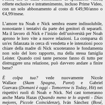
offerte esclusive e intrattenimento, incluso Prime Video,
con un solo abbonamento al costo di €49,90/anno o
€4,99/mese.
L’amore tra Noah e Nick sembra essere indissolubile,
nonostante i tentativi da parte dei genitori di separarli.
Ma il lavoro di Nick e l’inizio dell’università per Noah
aprono le loro vite a nuove relazioni. La comparsa di
un'ex fidanzata in cerca di vendetta e le intenzioni poco
chiare della madre di Nick scuoteranno le fondamenta
non solo del loro rapporto, ma della stessa famiglia
Leister. Quando così tante persone fanno di tutto per
distruggere una relazione, può davvero andare a finire
bene?
È colpa tua?
vede nuovamente Nicole
Wallace (
Skam Spagna, Parot
) e Gabriel
Guevara (
Domani è oggi - Tomorrow is Today
,
Hit
) nei
rispettivi ruoli di Noah e Nick. Nel cast torneranno
anche Marta Hazas (
Quando meno te lo aspetti - Días
mejores
,
Piccole Coincidenze
), Iván Sánchez (
Bosé,