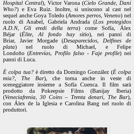
Hospital Central
), Victor Varona (
Cielo Grande, Dani
Who?
) e Eva Ruiz. Inoltre, si uniscono al cast nel
sequel anche Goya Toledo (
Amores perros, Veneno
) nel
ruolo di Anabel, Gabriela Andrada (
Los protegidos
A.D.N, Gli eredi della terra
) come Sofía, Álex
Béjar (
Élite, Al fondo hay sitio
), nei panni di
Briar, Javier Morgade (
Desaparecidos, Delfines de
plata
) nel ruolo di Michael, e Felipe
Londoño (
Entrevías, Profilo falso - Faje profile
) nei
panni di Luca.
È colpa tua?
è diretto da Domingo González (
È colpa
mia?, The Bar
), che torna anche in veste di
sceneggiatore insieme a Sofía Cuenca. Il film sarà
prodotto da Pokeepsie Films (Banijay Iberia)
(
Veneciafrenia, 30 Coins – Trenta denari, The Bar
),
con Álex de la Iglesia e Carolina Bang nel ruolo di
produttori.