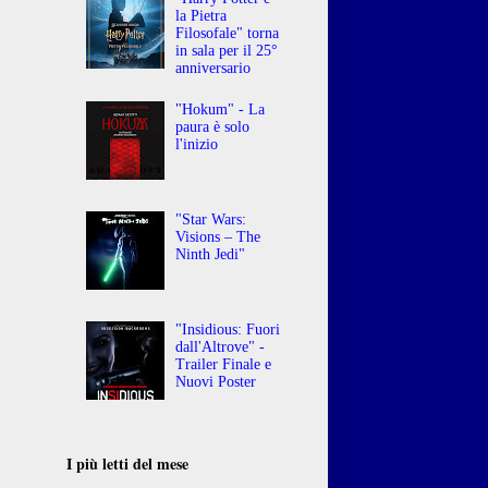
la Pietra
Filosofale" torna
in sala per il 25°
anniversario
"Hokum" - La
paura è solo
l'inizio
"Star Wars:
Visions – The
Ninth Jedi"
"Insidious: Fuori
dall'Altrove" -
Trailer Finale e
Nuovi Poster
I più letti del mese