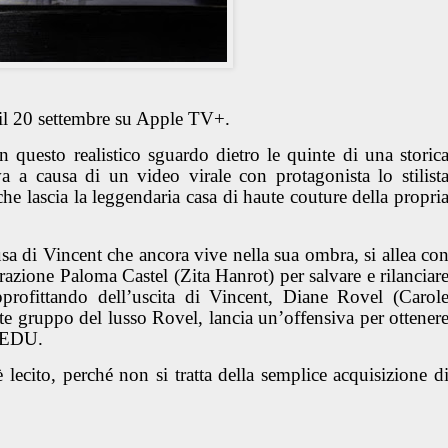
 il 20 settembre su Apple TV+.
 questo realistico sguardo dietro le quinte di una storic
 a causa di un video virale con protagonista lo stilist
e lascia la leggendaria casa di haute couture della propri
sa di Vincent che ancora vive nella sua ombra, si allea co
erazione Paloma Castel (Zita Hanrot) per salvare e rilanciar
rofittando dell’uscita di Vincent, Diane Rovel (Carol
e gruppo del lusso Rovel, lancia un’offensiva per ottener
 LEDU.
è lecito, perché non si tratta della semplice acquisizione d