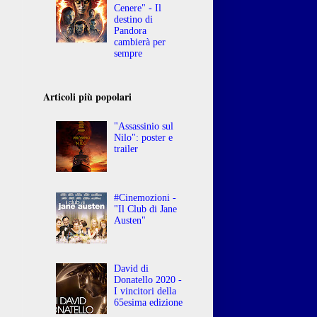
Cenere" - Il
destino di
Pandora
cambierà per
sempre
Articoli più popolari
"Assassinio sul
Nilo": poster e
trailer
#Cinemozioni -
"Il Club di Jane
Austen"
David di
Donatello 2020 -
I vincitori della
65esima edizione