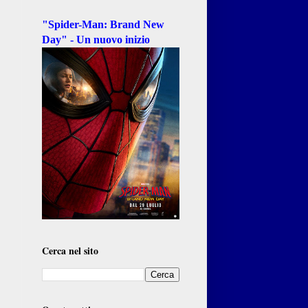
"Spider-Man: Brand New
Day" - Un nuovo inizio
Cerca nel sito