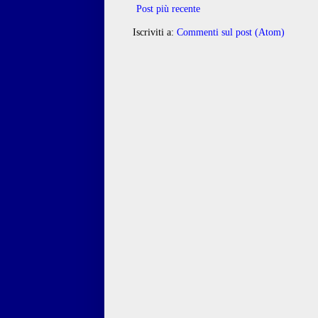
Post più recente
Iscriviti a:
Commenti sul post (Atom)