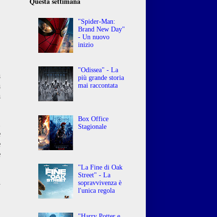
Questa settimana
"Spider-Man:
Brand New Day"
- Un nuovo
inizio
"Odissea" - La
a
più grande storia
a
mai raccontata
a
Box Office
n
Stagionale
e
e
e
"La Fine di Oak
Street" - La
i
sopravvivenza è
l'unica regola
"Harry Potter e