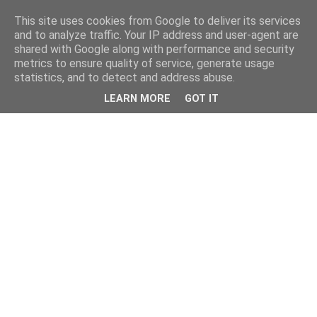
This site uses cookies from Google to deliver its services
and to analyze traffic. Your IP address and user-agent are
shared with Google along with performance and security
metrics to ensure quality of service, generate usage
statistics, and to detect and address abuse.
LEARN MORE
GOT IT