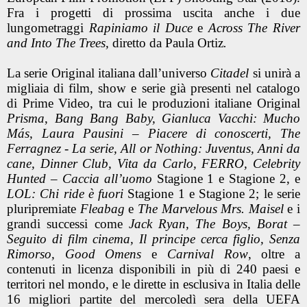
Fra i progetti di prossima uscita anche i due
lungometraggi
Rapiniamo il Duce
e
Across The River
and Into The Trees,
diretto da Paula Ortiz
.
La serie Original italiana dall’universo
Citadel
si unirà a
migliaia di film, show e serie già presenti nel catalogo
di Prime Video, tra cui le produzioni italiane Original
Prisma
,
Bang Bang Baby, Gianluca Vacchi: Mucho
Más, Laura Pausini – Piacere di conoscerti, The
Ferragnez - La serie, All or Nothing: Juventus, Anni da
cane, Dinner Club, Vita da Carlo, FERRO, Celebrity
Hunted – Caccia all’uomo
Stagione 1 e Stagione 2, e
LOL: Chi ride è fuori
Stagione 1 e Stagione 2; le serie
pluripremiate
Fleabag
e
The Marvelous Mrs. Maisel
e i
grandi successi come
Jack Ryan, The Boys, Borat –
Seguito di film cinema, Il principe cerca figlio, Senza
Rimorso, Good Omens
e
Carnival Row
, oltre a
contenuti in licenza disponibili in più di 240 paesi e
territori nel mondo, e le dirette in esclusiva in Italia delle
16 migliori partite del mercoledì sera della UEFA