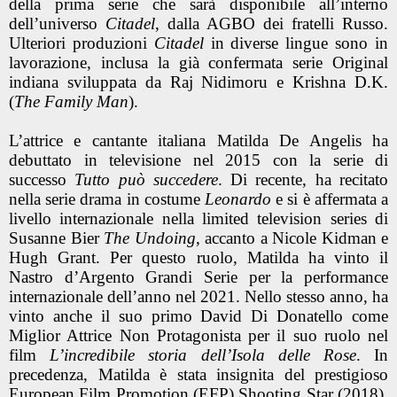
della prima serie che sarà disponibile all’interno
dell’universo
Citadel
, dalla AGBO dei fratelli Russo.
Ulteriori produzioni
Citadel
in diverse lingue sono in
lavorazione, inclusa la già confermata serie Original
indiana sviluppata da Raj Nidimoru e Krishna D.K.
(
The Family Man
).
L’attrice e cantante italiana Matilda De Angelis ha
debuttato in televisione nel 2015 con la serie di
successo
Tutto può succedere
. Di recente, ha recitato
nella serie drama in costume
Leonardo
e si è affermata a
livello internazionale nella limited television series di
Susanne Bier
The Undoing
, accanto a Nicole Kidman e
Hugh Grant. Per questo ruolo, Matilda ha vinto il
Nastro d’Argento Grandi Serie per la performance
internazionale dell’anno nel 2021. Nello stesso anno, ha
vinto anche il suo primo David Di Donatello come
Miglior Attrice Non Protagonista per il suo ruolo nel
film
L’incredibile storia dell’Isola delle Rose
. In
precedenza, Matilda è stata insignita del prestigioso
European Film Promotion (EFP) Shooting Star (2018).