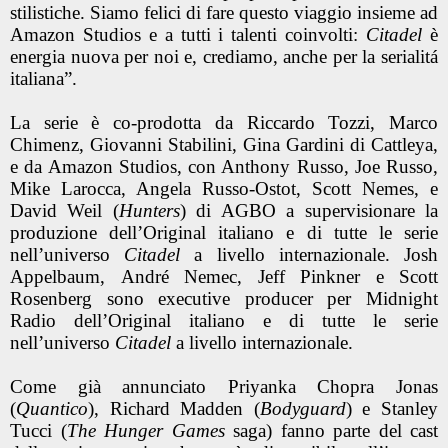
stilistiche. Siamo felici di fare questo viaggio insieme ad
Amazon Studios e a tutti i talenti coinvolti:
Citadel
è
energia nuova per noi e, crediamo, anche per la serialitá
italiana”.
La serie è co-prodotta da Riccardo Tozzi, Marco
Chimenz, Giovanni Stabilini, Gina Gardini di Cattleya,
e da Amazon Studios, con Anthony Russo, Joe Russo,
Mike Larocca, Angela Russo-Ostot, Scott Nemes, e
David Weil (
Hunters
) di AGBO a supervisionare la
produzione dell’Original italiano e di tutte le serie
nell’universo
Citadel
a livello internazionale. Josh
Appelbaum, André Nemec, Jeff Pinkner e Scott
Rosenberg sono executive producer per Midnight
Radio dell’Original italiano e di tutte le serie
nell’universo
Citadel
a livello internazionale.
Come già annunciato Priyanka Chopra Jonas
(
Quantico
), Richard Madden (
Bodyguard
) e Stanley
Tucci (
The Hunger Games
saga) fanno parte del cast