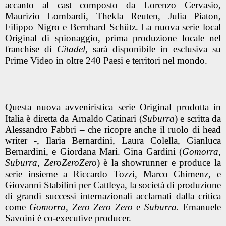
accanto al cast composto da Lorenzo Cervasio,
Maurizio Lombardi, Thekla Reuten, Julia Piaton,
Filippo Nigro e Bernhard Schütz. La nuova serie local
Original di spionaggio, prima produzione locale nel
franchise di
Citadel
, sarà disponibile in esclusiva su
Prime Video in oltre 240 Paesi e territori nel mondo.
Questa nuova avveniristica serie Original prodotta in
Italia è diretta da Arnaldo Catinari (
Suburra
) e scritta da
Alessandro Fabbri – che ricopre anche il ruolo di head
writer -, Ilaria Bernardini, Laura Colella, Gianluca
Bernardini, e Giordana Mari. Gina Gardini (
Gomorra,
Suburra, ZeroZeroZero
) è la showrunner e produce la
serie insieme a Riccardo Tozzi, Marco Chimenz, e
Giovanni Stabilini per Cattleya, la società di produzione
di grandi successi internazionali acclamati dalla critica
come
Gomorra, Zero Zero Zero
e
Suburra.
Emanuele
Savoini è co-executive producer.