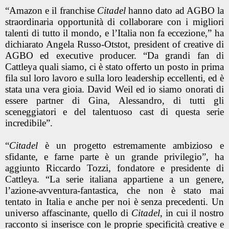
“Amazon e il franchise
Citadel
hanno dato ad AGBO la
straordinaria opportunità di collaborare con i migliori
talenti di tutto il mondo, e l’Italia non fa eccezione,” ha
dichiarato Angela Russo-Otstot, president of creative di
AGBO ed executive producer. “Da grandi fan di
Cattleya quali siamo, ci è stato offerto un posto in prima
fila sul loro lavoro e sulla loro leadership eccellenti, ed è
stata una vera gioia. David Weil ed io siamo onorati di
essere partner di Gina, Alessandro, di tutti gli
sceneggiatori e del talentuoso cast di questa serie
incredibile”.
“
Citadel
è un progetto estremamente ambizioso e
sfidante, e farne parte è un grande privilegio”, ha
aggiunto Riccardo Tozzi, fondatore e presidente di
Cattleya. “La serie italiana appartiene a un genere,
l’azione-avventura-fantastica, che non è stato mai
tentato in Italia e anche per noi è senza precedenti. Un
universo affascinante, quello di
Citadel
, in cui il nostro
racconto si inserisce con le proprie specificità creative e