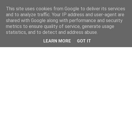
This site uses cookies from Google to deliver its services
and to analyze traffic. Your IP address and user-agent are
shared with Google along with performance and security
metrics to ensure quality of service, generate usage
statistics, and to detect and address abuse.
LEARN MORE
GOT IT