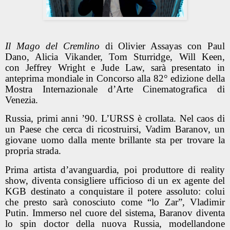
Il Mago del Cremlino
di
Olivier Assayas
con
Paul
Dano, Alicia Vikander, Tom Sturridge, Will Keen
,
con
Jeffrey Wright
e
Jude Law
,
sarà presentato in
anteprima mondiale
in Concorso
alla 82° edizione della
Mostra Internazionale d’Arte Cinematografica di
Venezia.
Russia, primi anni ’90. L’URSS è crollata. Nel caos di
un Paese che cerca di ricostruirsi, Vadim Baranov, un
giovane uomo dalla mente brillante sta per trovare la
propria strada.
Prima artista d’avanguardia, poi produttore di reality
show, diventa consigliere ufficioso di un ex agente del
KGB destinato a conquistare il potere assoluto: colui
che presto sarà conosciuto come “lo Zar”, Vladimir
Putin. Immerso nel cuore del sistema, Baranov diventa
lo spin doctor della nuova Russia, modellandone