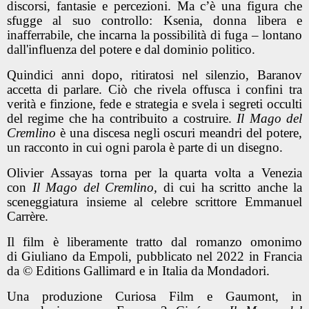
discorsi, fantasie e percezioni. Ma c’è una figura che
sfugge al suo controllo: Ksenia, donna libera e
inafferrabile, che incarna la possibilità di fuga – lontano
dall'influenza del potere e dal dominio politico.
Quindici anni dopo, ritiratosi nel silenzio, Baranov
accetta di parlare. Ciò che rivela offusca i confini tra
verità e finzione, fede e strategia e svela i segreti occulti
del regime che ha contribuito a costruire.
Il Mago del
Cremlino
è una discesa negli oscuri meandri del potere,
un racconto in cui ogni parola è parte di un disegno.
Olivier Assayas
torna per la quarta volta a Venezia
con
Il Mago del Cremlino,
di cui ha scritto anche la
sceneggiatura insieme al celebre scrittore
Emmanuel
Carrère
.
Il film è liberamente tratto dal romanzo omonimo
di
Giuliano da Empoli
, pubblicato nel 2022 in Francia
da © Editions Gallimard e in Italia da Mondadori.
Una produzione
Curiosa Film
e
Gaumont
, in