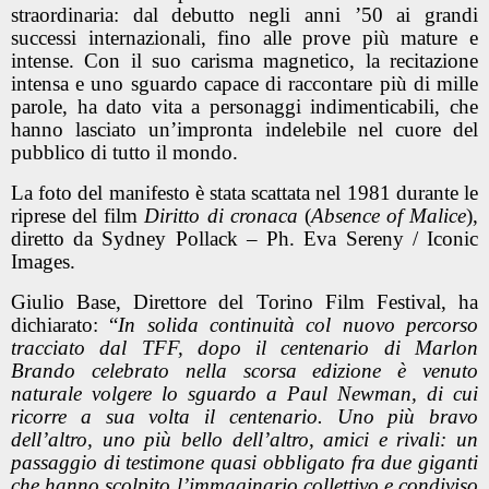
straordinaria: dal debutto negli anni ’50 ai grandi
successi internazionali, fino alle prove più mature e
intense. Con il suo carisma magnetico, la recitazione
intensa e uno sguardo capace di raccontare più di mille
parole, ha dato vita a personaggi indimenticabili, che
hanno lasciato un’impronta indelebile nel cuore del
pubblico di tutto il mondo.
La foto del manifesto è stata scattata nel 1981 durante le
riprese del film
Diritto di cronaca
(
Absence of Malice
),
diretto da Sydney Pollack – Ph. Eva Sereny / Iconic
Images.
Giulio Base, Direttore del Torino Film Festival, ha
dichiarato: “
In solida continuità col nuovo percorso
tracciato dal TFF, dopo il centenario di Marlon
Brando celebrato nella scorsa edizione è venuto
naturale volgere lo sguardo a Paul Newman, di cui
ricorre a sua volta il centenario. Uno più bravo
dell’altro, uno più bello dell’altro, amici e rivali: un
passaggio di testimone quasi obbligato fra due giganti
che hanno scolpito l’immaginario collettivo e condiviso