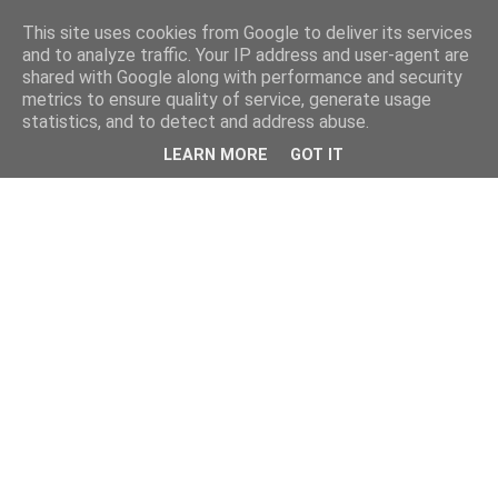
This site uses cookies from Google to deliver its services
and to analyze traffic. Your IP address and user-agent are
shared with Google along with performance and security
metrics to ensure quality of service, generate usage
statistics, and to detect and address abuse.
LEARN MORE
GOT IT