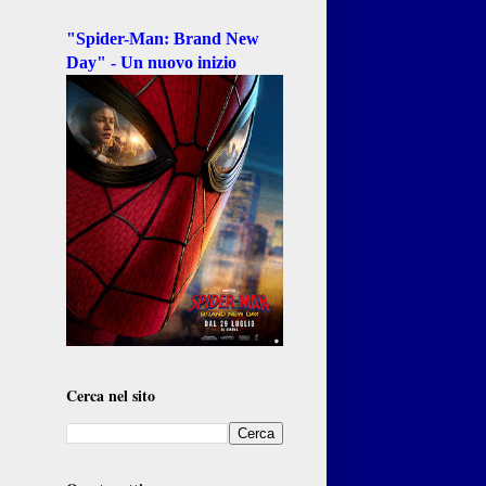
"Spider-Man: Brand New
Day" - Un nuovo inizio
Cerca nel sito