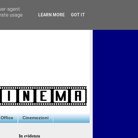
user-agent
erate usage
LEARN MORE
GOT IT
Office
Cinemozioni
In evidenza