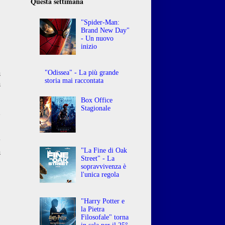
Questa settimana
"Spider-Man:
Brand New Day"
- Un nuovo
inizio
a
"Odissea" - La più grande
storia mai raccontata
a
Box Office
Stagionale
h
y
a
"La Fine di Oak
Street" - La
sopravvivenza è
l'unica regola
"Harry Potter e
la Pietra
Filosofale" torna