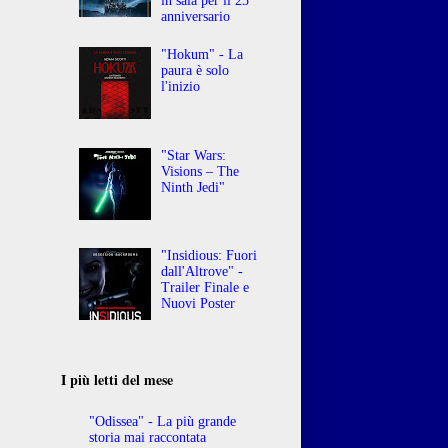
in sala per il 25°
anniversario
"Hokum" - La
paura è solo
l'inizio
"Star Wars:
Visions – The
Ninth Jedi"
"Insidious: Fuori
dall'Altrove" -
Trailer Finale e
Nuovi Poster
I più letti del mese
"Odissea" - La più grande
storia mai raccontata