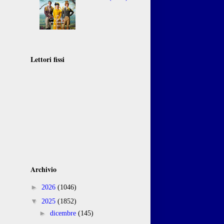
Lettori fissi
Archivio
►
2026
(1046)
▼
2025
(1852)
►
dicembre
(145)