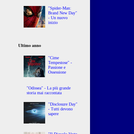
"Spider-Man:
Brand New Day"
- Un nuovo
inizio
Ultimo anno
"Cime
Tempestose" -
Passione e
Ossessione
"Odissea" - La più grande
storia mai raccontata
"Disclosure Day"
- Tutti devono
sapere