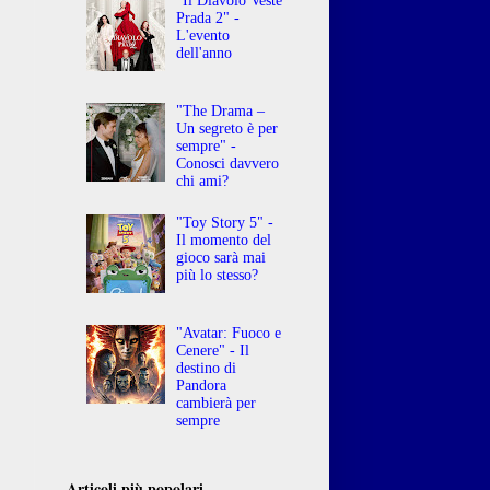
"Il Diavolo Veste
Prada 2" -
L'evento
dell'anno
"The Drama –
Un segreto è per
sempre" -
Conosci davvero
chi ami?
"Toy Story 5" -
Il momento del
gioco sarà mai
più lo stesso?
"Avatar: Fuoco e
Cenere" - Il
destino di
Pandora
cambierà per
sempre
Articoli più popolari