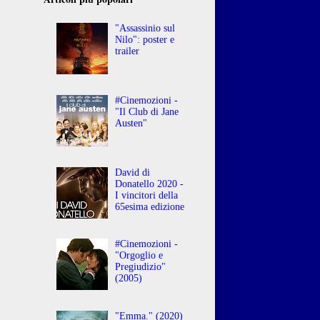
"Assassinio sul
Nilo": poster e
trailer
#Cinemozioni -
"Il Club di Jane
Austen"
David di
Donatello 2020 -
I vincitori della
65esima edizione
#Cinemozioni -
"Orgoglio e
Pregiudizio"
(2005)
"Emma." (2020)