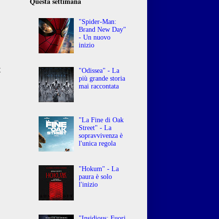
Questa settimana
"Spider-Man:
Brand New Day"
- Un nuovo
inizio
o
t
"Odissea" - La
più grande storia
mai raccontata
"La Fine di Oak
Street" - La
sopravvivenza è
l'unica regola
"Hokum" - La
paura è solo
l'inizio
"Insidious: Fuori