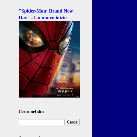
"Spider-Man: Brand New
Day" - Un nuovo inizio
Cerca nel sito