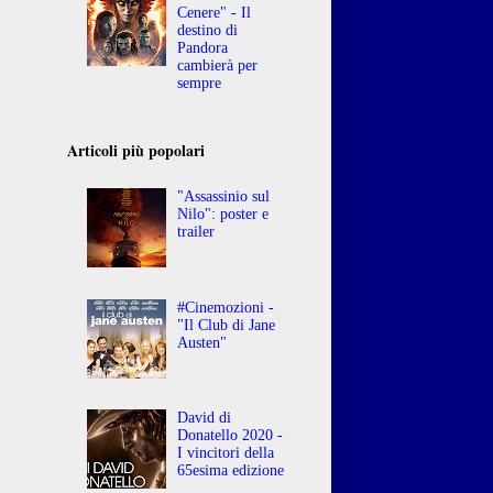
Cenere" - Il
destino di
Pandora
cambierà per
sempre
Articoli più popolari
"Assassinio sul
Nilo": poster e
trailer
#Cinemozioni -
"Il Club di Jane
Austen"
David di
Donatello 2020 -
I vincitori della
65esima edizione