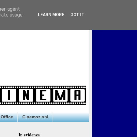
user-agent
erate usage
LEARN MORE
GOT IT
Office
Cinemozioni
In evidenza