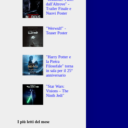
dall'Altrove" -
Trailer Finale e
Nuovi Poster
"Werwulf" -
Teaser Poster
"Harry Potter e
la Pietra
Filosofale" torna
in sala per il 25°
anniversario
"Star Wars:
Visions – The
Ninth Jedi"
I più letti del mese