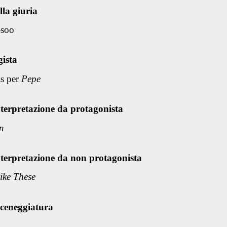
la giuria
-soo
gista
as per
Pepe
nterpretazione da protagonista
n
nterpretazione da non protagonista
ike These
sceneggiatura