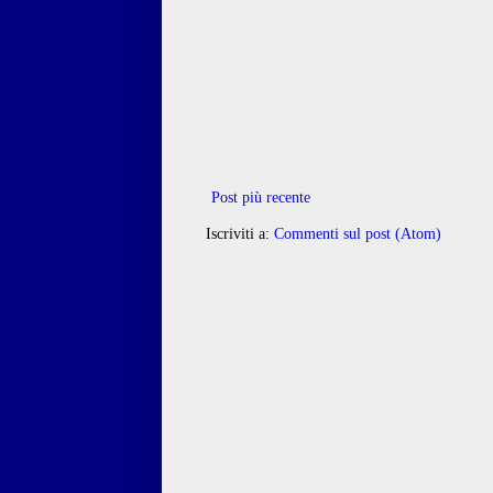
Post più recente
Iscriviti a:
Commenti sul post (Atom)