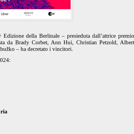
^ Edizione della Berlinale – presieduta dall’attrice premi
a da Brady Corbet, Ann Hui, Christian Petzold, Alber
užko – ha decretato i vincitori.
2024:
ria