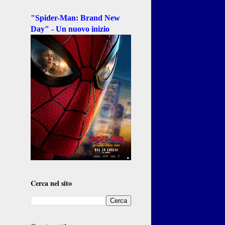
"Spider-Man: Brand New
Day" - Un nuovo inizio
Cerca nel sito