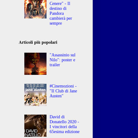
Cenere" - Il
destino di
Pandora
cambierà per
sempre
Articoli più popolari
"Assassinio sul
Nilo": poster e
trailer
#Cinemozioni -
"Il Club di Jane
Austen"
David di
Donatello 2020 -
I vincitori della
65esima edizione