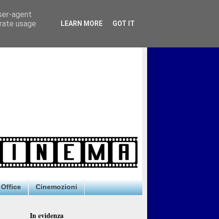
user-agent
erate usage
LEARN MORE
GOT IT
Office
Cinemozioni
In evidenza