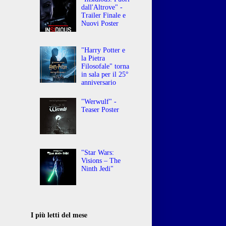
dall'Altrove" -
Trailer Finale e
Nuovi Poster
"Harry Potter e
la Pietra
Filosofale" torna
in sala per il 25°
anniversario
"Werwulf" -
Teaser Poster
"Star Wars:
Visions – The
Ninth Jedi"
I più letti del mese