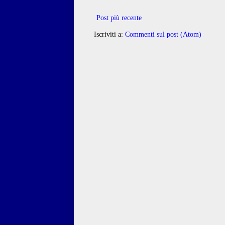
Post più recente
Iscriviti a:
Commenti sul post (Atom)