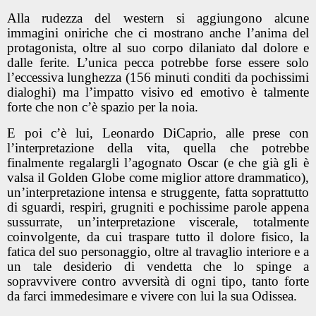
Alla rudezza del western si aggiungono alcune
immagini oniriche che ci mostrano anche l’anima del
protagonista, oltre al suo corpo dilaniato dal dolore e
dalle ferite. L’unica pecca potrebbe forse essere solo
l’eccessiva lunghezza (156 minuti conditi da pochissimi
dialoghi) ma l’impatto visivo ed emotivo è talmente
forte che non c’è spazio per la noia.
E poi c’è lui, Leonardo DiCaprio, alle prese con
l’interpretazione della vita, quella che potrebbe
finalmente regalargli l’agognato Oscar (e che già gli è
valsa il Golden Globe come miglior attore drammatico),
un’interpretazione intensa e struggente, fatta soprattutto
di sguardi, respiri, grugniti e pochissime parole appena
sussurrate, un’interpretazione viscerale, totalmente
coinvolgente, da cui traspare tutto il dolore fisico, la
fatica del suo personaggio, oltre al travaglio interiore e a
un tale desiderio di vendetta che lo spinge a
sopravvivere contro avversità di ogni tipo, tanto forte
da farci immedesimare e vivere con lui la sua Odissea.