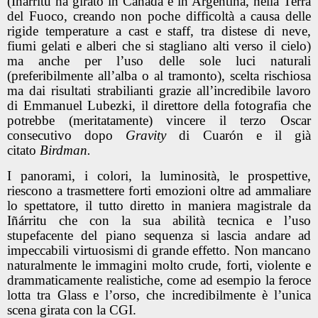
(Iñárritu ha girato in Canada e in Argentina, nella Terra
del Fuoco, creando non poche difficoltà a causa delle
rigide temperature a cast e staff, tra distese di neve,
fiumi gelati e alberi che si stagliano alti verso il cielo)
ma anche per l’uso delle sole luci naturali
(preferibilmente all’alba o al tramonto), scelta rischiosa
ma dai risultati strabilianti grazie all’incredibile lavoro
di Emmanuel Lubezki, il direttore della fotografia che
potrebbe (meritatamente) vincere il terzo Oscar
consecutivo dopo
Gravity
di Cuarón e il già
citato
Birdman.
I panorami, i colori, la luminosità, le prospettive,
riescono a trasmettere forti emozioni oltre ad ammaliare
lo spettatore, il tutto diretto in maniera magistrale da
Iñárritu che con la sua abilità tecnica e l’uso
stupefacente del piano sequenza si lascia andare ad
impeccabili virtuosismi di grande effetto. Non mancano
naturalmente le immagini molto crude, forti, violente e
drammaticamente realistiche, come ad esempio la feroce
lotta tra Glass e l’orso, che incredibilmente è l’unica
scena girata con la CGI.