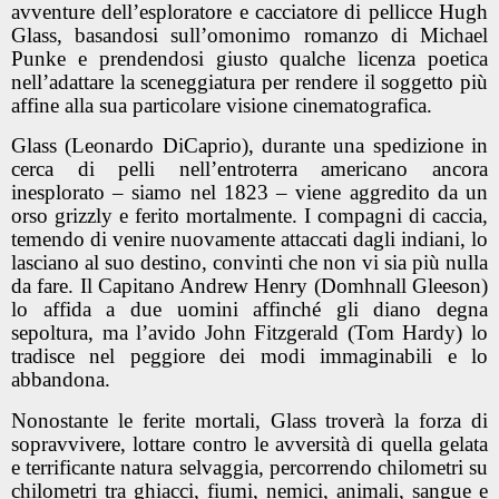
avventure dell’esploratore e cacciatore di pellicce Hugh
Glass, basandosi sull’omonimo romanzo di Michael
Punke e prendendosi giusto qualche licenza poetica
nell’adattare la sceneggiatura per rendere il soggetto più
affine alla sua particolare visione cinematografica.
Glass (Leonardo DiCaprio), durante una spedizione in
cerca di pelli nell’entroterra americano ancora
inesplorato – siamo nel 1823 – viene aggredito da un
orso grizzly e ferito mortalmente. I compagni di caccia,
temendo di venire nuovamente attaccati dagli indiani, lo
lasciano al suo destino, convinti che non vi sia più nulla
da fare. Il Capitano Andrew Henry (Domhnall Gleeson)
lo affida a due uomini affinché gli diano degna
sepoltura, ma l’avido John Fitzgerald (Tom Hardy) lo
tradisce nel peggiore dei modi immaginabili e lo
abbandona.
Nonostante le ferite mortali, Glass troverà la forza di
sopravvivere, lottare contro le avversità di quella gelata
e terrificante natura selvaggia, percorrendo chilometri su
chilometri tra ghiacci, fiumi, nemici, animali, sangue e