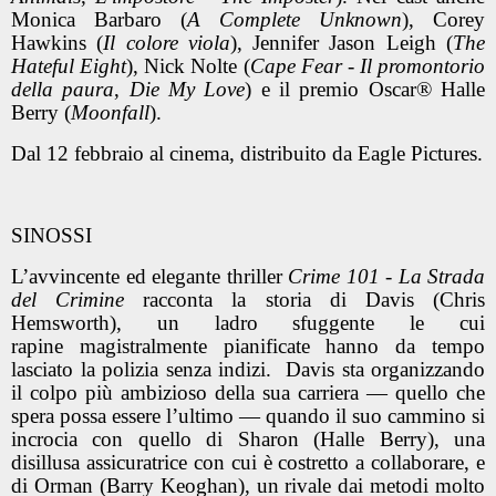
Monica Barbaro (
A Complete Unknown
), Corey
Hawkins (
Il colore viola
), Jennifer Jason Leigh (
The
Hateful Eight
), Nick Nolte (
Cape Fear - Il promontorio
della paura
,
Die My Love
) e il premio Oscar® Halle
Berry (
Moonfall
).
Dal 12 febbraio al cinema, distribuito da Eagle Pictures.
SINOSSI
L’avvincente ed elegante thriller
Crime 101 - La Strada
del Crimine
racconta la storia di Davis (Chris
Hemsworth), un ladro sfuggente le cui
rapine magistralmente pianificate hanno da tempo
lasciato la polizia senza indizi. Davis sta organizzando
il colpo più ambizioso della sua carriera — quello che
spera possa essere l’ultimo — quando il suo cammino si
incrocia con quello di Sharon (Halle Berry), una
disillusa assicuratrice con cui è costretto a collaborare, e
di Orman (Barry Keoghan), un rivale dai metodi molto