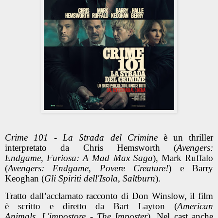
Crime 101 - La Strada del Crimine
è un thriller
interpretato da Chris Hemsworth (
Avengers:
Endgame
,
Furiosa: A Mad Max Saga
), Mark Ruffalo
(
Avengers: Endgame
,
Povere Creature!
) e Barry
Keoghan (
Gli Spiriti dell'Isola
,
Saltburn
).
Tratto dall’acclamato racconto di Don Winslow, il film
è scritto e diretto da Bart Layton (
American
Animals
,
L'impostore - The Imposter
). Nel cast anche