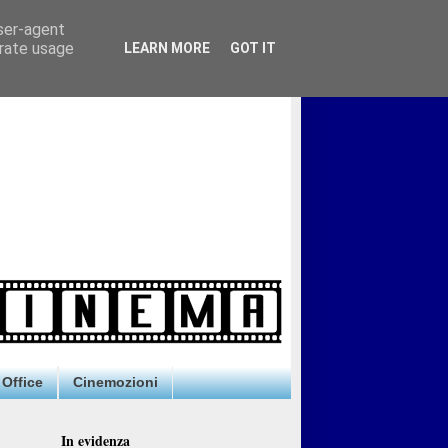
user-agent
erate usage
LEARN MORE
GOT IT
Office
Cinemozioni
In evidenza