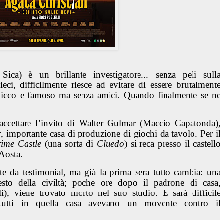
Sica) è un brillante investigatore... senza peli sull
ci, difficilmente riesce ad evitare di essere brutalment
. Ricco e famoso ma senza amici. Quando finalmente se n
accettare l’invito di Walter Gulmar (Maccio Capatonda)
r
, importante casa di produzione di giochi da tavolo. Per i
ime Castle
(una sorta di
Cluedo
) si reca presso il castell
D’Aosta.
e da testimonial, ma già la prima sera tutto cambia: un
resto della civiltà; poche ore dopo il padrone di casa
), viene trovato morto nel suo studio. E sarà difficil
 tutti in quella casa avevano un movente contro i