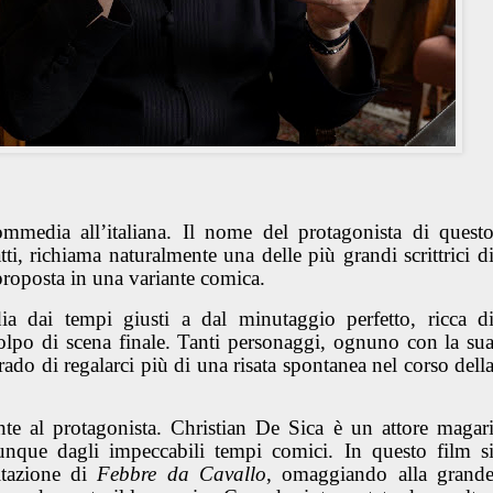
ommedia all’italiana. Il nome del protagonista di quest
tti, richiama naturalmente una delle più grandi scrittrici d
riproposta in una variante comica.
dai tempi giusti a dal minutaggio perfetto, ricca d
olpo di scena finale. Tanti personaggi, ognuno con la su
grado di regalarci più di una risata spontanea nel corso dell
te al protagonista. Christian De Sica è un attore magar
munque dagli impeccabili tempi comici. In questo film s
itazione di
Febbre da Cavallo
, omaggiando alla grand