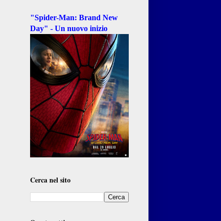
"Spider-Man: Brand New
Day" - Un nuovo inizio
Cerca nel sito