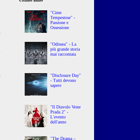
o
i
"Cime
Tempestose" -
Passione e
i
Ossessione
a
"Odissea" - La
i
più grande storia
mai raccontata
n
à
"Disclosure Day"
- Tutti devono
sapere
"Il Diavolo Veste
Prada 2" -
L'evento
dell'anno
"The Drama –