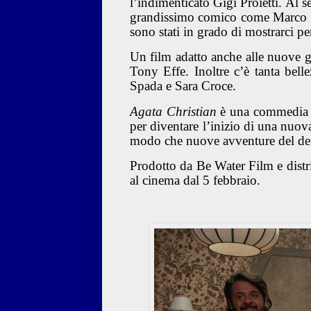
l’indimenticato Gigi Proietti. Al 
grandissimo comico come Marco 
sono stati in grado di mostrarci pe
Un film adatto anche alle nuove ge
Tony Effe. Inoltre c’è tanta bell
Spada e Sara Croce.
Agata Christian
è una commedia ch
per diventare l’inizio di una nuova 
modo che nuove avventure del det
Prodotto da Be Water Film e dist
al cinema dal 5 febbraio.