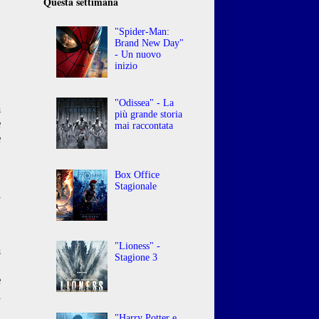
Questa settimana
"Spider-Man:
Brand New Day"
- Un nuovo
inizio
"Odissea" - La
a
più grande storia
e
mai raccontata
e
Box Office
,
Stagionale
l
o
"Lioness" -
a
Stagione 3
,
e
l
"Harry Potter e