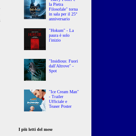
la Pietra
i
Filosofale" torna
n
in sala per il 25°
a
anniversario
"Hokum" - La
paura è solo
l'inizio
"Insidious: Fuori
dall'Altrove" -
Spot
"Ice Cream Man"
- Trailer
Ufficiale e
Teaser Poster
I più letti del mese