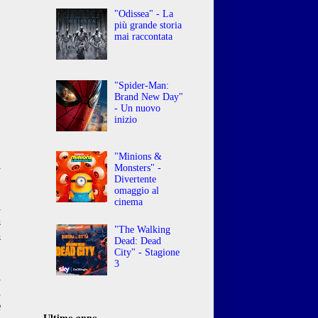
"Odissea" - La
più grande storia
mai raccontata
"Spider-Man:
Brand New Day"
- Un nuovo
inizio
o
"Minions &
i
Monsters" -
Divertente
omaggio al
cinema
i
a
"The Walking
a
Dead: Dead
City" - Stagione
3
i
i
e
Ultimo anno