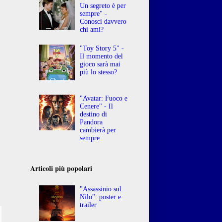
Un segreto è per
sempre" -
Conosci davvero
chi ami?
"Toy Story 5" -
Il momento del
gioco sarà mai
più lo stesso?
"Avatar: Fuoco e
Cenere" - Il
destino di
Pandora
cambierà per
sempre
Articoli più popolari
"Assassinio sul
Nilo": poster e
trailer