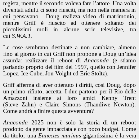
regista, mentre il secondo voleva fare l’attore. Una volta
diventati adulti ci sono riusciti, ma non nella maniera in
cui pensavano... Doug realizza video di matrimonio,
mentre Griff è riuscito ad ottenere soltanto dei
piccolissimi ruoli in alcune serie televisive, tra
cui
S.W.A.T
.
Le cose sembrano destinate a non cambiare, almeno
fino al giorno in cui Griff non propone a Doug un’idea
assurda: realizzare il reboot di
Anaconda
(e stiamo
parlando proprio del film del 1997, quello con Jennifer
Lopez, Ice Cube, Jon Voight ed Eric Stoltz).
Griff afferma di aver ottenuto i diritti, così Doug, dopo
un primo rifiuto, accetta. I due partono per il Rio delle
Amazzoni insieme ai loro amici Kenny Trent
(Steve Zahn) e Claire Simons (Thandiwe Newton).
Come andrà a finire questa avventura?
Anaconda
2025 non è solo la storia di un reboot
prodotto da gente impacciata e con poco budget. Come
da titolo, una
Eunectes murinus
gigantissima è la vera