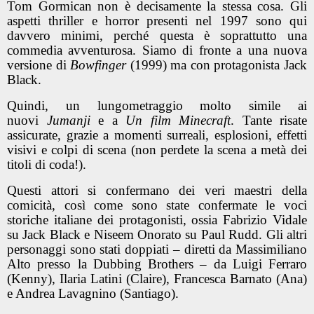
Tom Gormican non è decisamente la stessa cosa. Gli
aspetti thriller e horror presenti nel 1997 sono qui
davvero minimi, perché questa è soprattutto una
commedia avventurosa. Siamo di fronte a una nuova
versione di
Bowfinger
(1999) ma con protagonista Jack
Black.
Quindi, un lungometraggio molto simile ai
nuovi
Jumanji
e a
Un film Minecraft
. Tante risate
assicurate, grazie a momenti surreali, esplosioni, effetti
visivi e colpi di scena (non perdete la scena a metà dei
titoli di coda!).
Questi attori si confermano dei veri maestri della
comicità, così come sono state confermate le voci
storiche italiane dei protagonisti, ossia Fabrizio Vidale
su Jack Black e Niseem Onorato su Paul Rudd. Gli altri
personaggi sono stati doppiati – diretti da Massimiliano
Alto presso la Dubbing Brothers – da Luigi Ferraro
(Kenny), Ilaria Latini (Claire), Francesca Barnato (Ana)
e Andrea Lavagnino (Santiago).