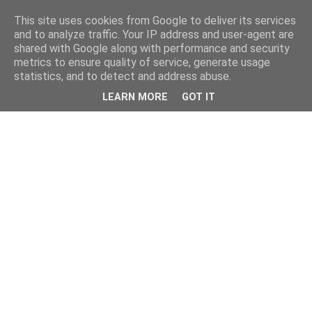
This site uses cookies from Google to deliver its services
and to analyze traffic. Your IP address and user-agent are
shared with Google along with performance and security
metrics to ensure quality of service, generate usage
statistics, and to detect and address abuse.
LEARN MORE
GOT IT