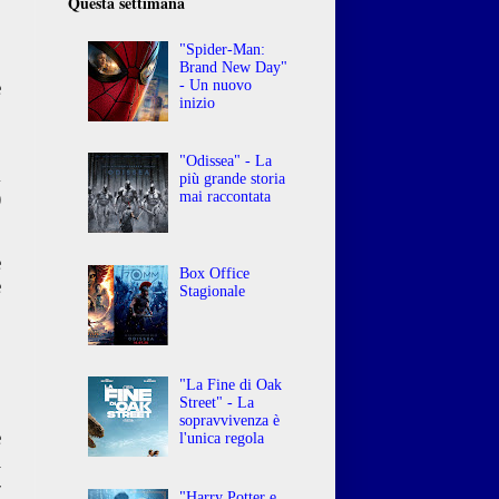
Questa settimana
"Spider-Man:
Brand New Day"
e
- Un nuovo
inizio
,
"Odissea" - La
k
più grande storia
)
mai raccontata
e
Box Office
e
Stagionale
,
,
"La Fine di Oak
Street" - La
sopravvivenza è
e
l'unica regola
i
-
"Harry Potter e