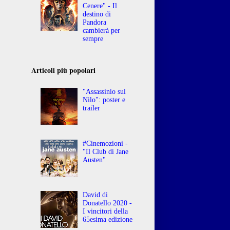
Cenere" - Il
destino di
Pandora
cambierà per
sempre
Articoli più popolari
"Assassinio sul
Nilo": poster e
trailer
#Cinemozioni -
"Il Club di Jane
Austen"
David di
Donatello 2020 -
I vincitori della
65esima edizione