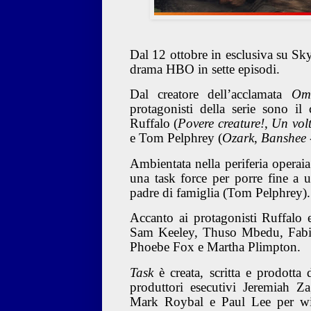
Dal 12 ottobre in esclusiva su S
drama HBO in sette episodi.
Dal creatore dell’acclamata
Omi
protagonisti della serie sono i
Ruffalo
(
Povere creature!
,
Un volt
e
Tom Pelphrey
(
Ozark
,
Banshee -
Ambientata nella periferia operai
una task force per porre fine a u
padre di famiglia (Tom Pelphrey)
Accanto ai protagonisti Ruffalo
Sam Keeley, Thuso Mbedu, Fabien
Phoebe Fox e Martha Plimpton.
Task
è creata, scritta e prodotta
produttori esecutivi Jeremiah Za
Mark Roybal e Paul Lee per wi