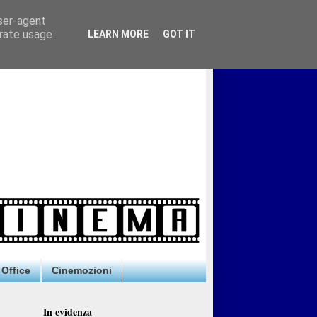
user-agent
erate usage
LEARN MORE
GOT IT
Office
Cinemozioni
In evidenza