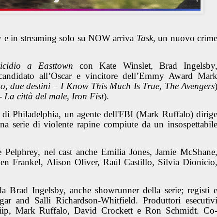
ky e in streaming solo su NOW arriva
Task
, un nuovo crim
cidio a Easttown
con Kate Winslet,
Brad Ingelsby
l candidato all’Oscar e vincitore dell’Emmy Award
Mar
o, due destini – I Know This Much Is True
,
The Avengers
 La città del male
,
Iron Fist
).
a di Philadelphia, un agente dell'FBI (Mark Ruffalo) dirig
na serie di violente rapine compiute da un insospettabil
.
 e Pelphrey, nel cast anche Emilia Jones, Jamie McShane
 Frankel, Alison Oliver, Raúl Castillo, Silvia Dionicio
 da Brad Ingelsby, anche showrunner della serie; registi 
gar and Salli Richardson-Whitfield. Produttori esecutiv
ip, Mark Ruffalo, David Crockett e Ron Schmidt. Co