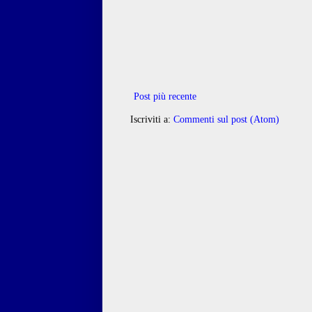
Post più recente
Iscriviti a:
Commenti sul post (Atom)