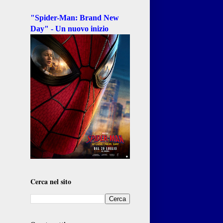
"Spider-Man: Brand New
Day" - Un nuovo inizio
Cerca nel sito