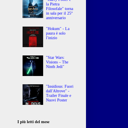
la Pietra
Filosofale" torna
in sala per il 25°
anniversario
"Hokum" - La
paura è solo
l'inizio
"Star Wars:
Visions – The
Ninth Jedi"
"Insidious: Fuori
dall'Altrove" -
Trailer Finale e
Nuovi Poster
I più letti del mese