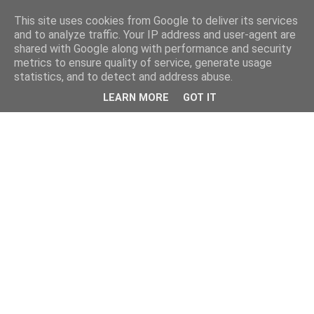
This site uses cookies from Google to deliver its services
and to analyze traffic. Your IP address and user-agent are
shared with Google along with performance and security
metrics to ensure quality of service, generate usage
statistics, and to detect and address abuse.
LEARN MORE
GOT IT