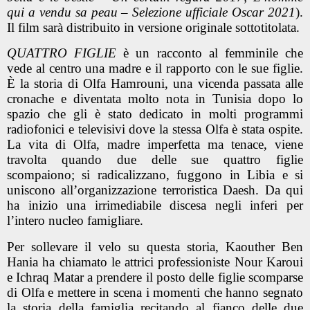
qui a vendu sa peau – Selezione ufficiale Oscar 2021
).
Il film sarà distribuito in versione originale sottotitolata.
QUATTRO FIGLIE
è un racconto al femminile che
vede al centro una madre e il rapporto con le sue figlie.
È la storia di Olfa Hamrouni, una vicenda passata alle
cronache e diventata molto nota in Tunisia dopo lo
spazio che gli è stato dedicato in molti programmi
radiofonici e televisivi dove la stessa Olfa è stata ospite.
La vita di Olfa, madre imperfetta ma tenace, viene
travolta quando due delle sue quattro figlie
scompaiono; si radicalizzano, fuggono in Libia e si
uniscono all’organizzazione terroristica Daesh. Da qui
ha inizio una irrimediabile discesa negli inferi per
l’intero nucleo famigliare.
Per sollevare il velo su questa storia, Kaouther Ben
Hania ha chiamato le attrici professioniste Nour Karoui
e Ichraq Matar a prendere il posto delle figlie scomparse
di Olfa e mettere in scena i momenti che hanno segnato
la storia della famiglia recitando al fianco delle due