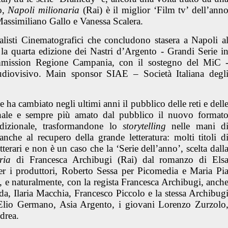
o,
Napoli milionaria
(Rai) è il miglior ‘Film tv’ dell’ann
Massimiliano Gallo e Vanessa Scalera.
alisti Cinematografici che concludono stasera a Napoli a
la quarta edizione dei Nastri d’Argento - Grandi Serie i
mmission Regione Campania, con il sostegno del MiC 
diovisivo. Main sponsor SIAE – Società Italiana degl
e ha cambiato negli ultimi anni il pubblico delle reti e dell
onale e sempre più amato dal pubblico il nuovo format
radizionale, trasformandone lo
storytelling
nelle mani d
anche al recupero della grande letteratura: molti titoli d
tterari e non è un caso che la
‘Serie dell’anno’
, scelta dall
ria
di
Francesca Archibugi
(Rai)
dal romanzo di Els
er
i produttori, Roberto Sessa per Picomedia e Maria Pi
, e naturalmente, con la regista Francesca Archibugi, anch
da, Ilaria Macchia, Francesco Piccolo e la stessa Archibug
, Elio Germano, Asia Argento, i giovani Lorenzo Zurzolo
ndrea.