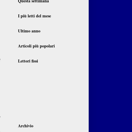
Questa settimana
I più letti del mese
Ultimo anno
,
n
Articoli più popolari
e
Lettori fissi
n
.
l
n
Archivio
a