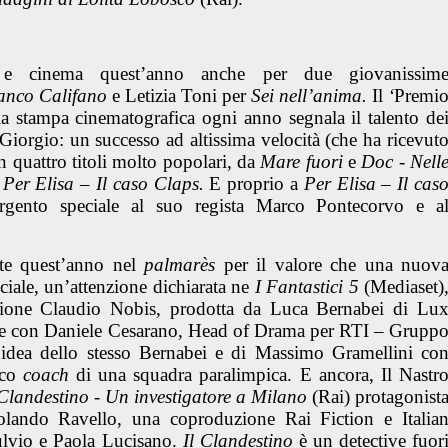
 e cinema quest’anno anche per due giovanissim
anco Califano
e
Letizia Toni
per
Sei nell’anima.
Il
‘
Premi
a stampa cinematografica ogni anno segnala il talento de
Giorgio
: un successo ad altissima velocità (che ha ricevut
n quattro titoli molto popolari, da
Mare fuori
e
Doc - Nell
Per Elisa – Il caso Claps.
E proprio a
Per Elisa – Il cas
gento speciale al suo regista
Marco Pontecorvo
e a
.
ate quest’anno nel
palmarès
per il valore che una nuov
ciale, un’attenzione dichiarata ne
I Fantastici 5
(Mediaset)
ione Claudio Nobis
, prodotta da Luca Bernabei di Lu
tle con Daniele Cesarano, Head of Drama per RTI – Grupp
’idea dello stesso Bernabei e di Massimo Gramellini co
ico
coach
di una squadra paralimpica. E ancora,
Il Nastr
 Clandestino - Un investigatore a Milano
(Rai) protagonist
lando Ravello, una coproduzione Rai Fiction e Italia
Fulvio e Paola Lucisano.
Il Clandestino
è un detective fuor