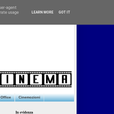
user-agent
erate usage
LEARN MORE
GOT IT
Office
Cinemozioni
In evidenza