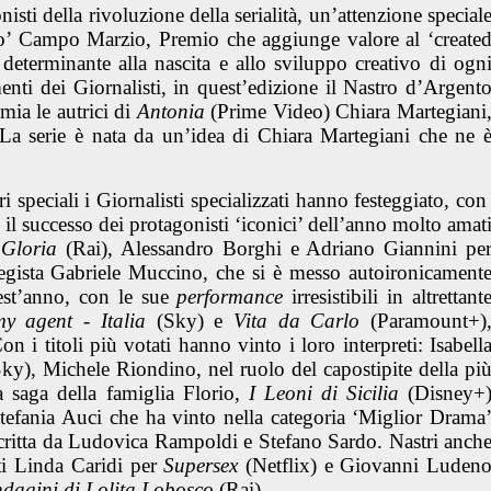
isti della rivoluzione della serialità, un’attenzione special
o’
Campo Marzio, Premio che aggiunge valore al ‘create
 determinante alla nascita e allo sviluppo creativo di ogn
enti dei Giornalisti, in quest’edizione il
Nastro d’Argent
mia le autrici di
Antonia
(Prime Video) Chiara Martegiani
 La serie è nata da un’idea di Chiara Martegiani che ne 
stri speciali i Giornalisti specializzati hanno festeggiato, co
 il successo dei protagonisti ‘iconici’ dell’anno molto amat
r
Gloria
(Rai),
Alessandro Borghi
e
Adriano Giannini
pe
regista
Gabriele Muccino
,
che si è messo autoironicament
est’anno, con le sue
performance
irresistibili in altrettant
my agent - Italia
(Sky)
e
Vita da Carlo
(Paramount+)
n i titoli più votati hanno vinto i loro interpreti:
Isabell
Sky),
Michele Riondino
, nel ruolo del capostipite della pi
la saga della famiglia Florio,
I Leoni di Sicilia
(Disney+
efania Auci che ha vinto nella categoria ‘Miglior Drama
critta da Ludovica Rampoldi e Stefano Sardo. Nastri anch
ti
Linda Caridi
per
Supersex
(Netflix) e
Giovanni Luden
ndagini di Lolita Lobosco
(Rai).