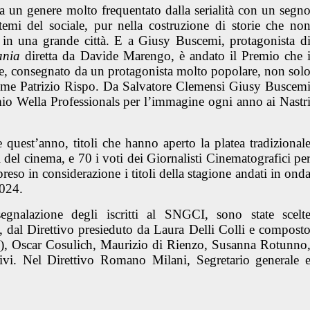
va un genere molto frequentato dalla serialità con un segn
 temi del sociale, pur nella costruzione di storie che no
 in una grande città. E a
Giusy Buscemi
, protagonista d
ania
diretta da
Davide Marengo,
è andato il Premio che 
, consegnato da un protagonista molto popolare, non sol
me Patrizio Rispo
.
Da
Salvatore Clemensi
Giusy Buscem
emio Wella Professionals per l’immagine ogni anno ai Nastr
te quest’anno
,
titoli che hanno aperto la platea tradizional
i del cinema, e 70 i voti dei Giornalisti Cinematografici pe
reso in considerazione i titoli della stagione andati in ond
2024.
egnalazione degli iscritti al SNGCI, sono state scelt
, dal Direttivo presieduto da Laura Delli Colli e compost
e), Oscar Cosulich, Maurizio di Rienzo, Susanna Rotunno
vi. Nel Direttivo Romano Milani, Segretario generale 