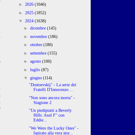
►
2026
(1046)
o
►
2025
(1852)
▼
2024
(1638)
l
►
dicembre
(145)
n
-
►
novembre
(186)
i
►
ottobre
(180)
►
settembre
(155)
e
►
agosto
(100)
o
►
luglio
(87)
i
▼
giugno
(114)
i
"Dostoevskij" - La serie dei
a
Fratelli D'Innocenzo ...
a
"Non sono ancora morta" -
a
Stagione 2
e
"Un piedipiatti a Beverly
i
Hills: Axel F" con
Eddie...
,
"We Were the Lucky Ones" -
Ispirato alla vera stor...