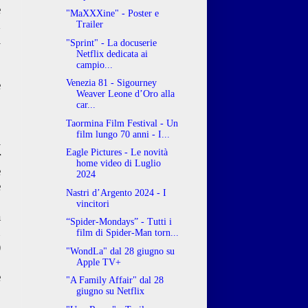
e
"MaXXXine" - Poster e
d
Trailer
i
"Sprint" - La docuserie
o
Netflix dedicata ai
campio...
,
è
Venezia 81 - Sigourney
Weaver Leone d’Oro alla
car...
Taormina Film Festival - Un
n
film lungo 70 anni - I...
i
Eagle Pictures - Le novità
r
home video di Luglio
e
2024
e
Nastri d’Argento 2024 - I
,
vincitori
a
“Spider-Mondays” - Tutti i
ù
film di Spider-Man torn...
)
"WondLa" dal 28 giugno su
’
Apple TV+
e
"A Family Affair" dal 28
o
giugno su Netflix