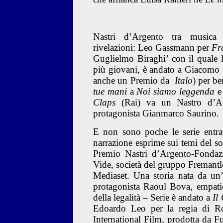
Nastri d’Argento tra musica
rivelazioni:
Leo Gassmann
per
Fr
Guglielmo Biraghi’ con il quale l
più giovani, è andato a
Giacomo 
anche un Premio da
Italo
) per be
tue mani
a
Noi siamo leggenda
e
Claps
(Rai)
va un Nastro d’Ar
protagonista
Gianmarco Saurino
E non sono poche le serie entr
narrazione esprime sui temi del so
Premio Nastri d’Argento-Fondaz
Vide, società del gruppo Freman
Mediaset. Una storia nata da un
protagonista
Raoul Bova
, empat
della legalità – Serie
è andato a
Il
Edoardo Leo per la regia di Ro
International Film, prodotta da 