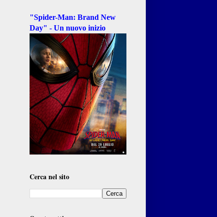
"Spider-Man: Brand New
Day" - Un nuovo inizio
Cerca nel sito