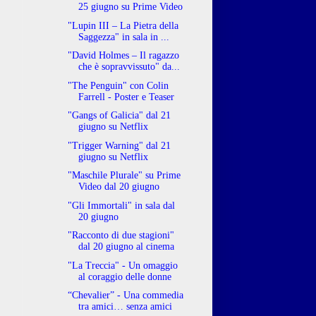
25 giugno su Prime Video
"Lupin III – La Pietra della
Saggezza" in sala in ...
"David Holmes – Il ragazzo
che è sopravvissuto" da...
"The Penguin" con Colin
Farrell - Poster e Teaser
"Gangs of Galicia" dal 21
giugno su Netflix
"Trigger Warning" dal 21
giugno su Netflix
"Maschile Plurale" su Prime
Video dal 20 giugno
"Gli Immortali" in sala dal
20 giugno
"Racconto di due stagioni"
dal 20 giugno al cinema
"La Treccia" - Un omaggio
al coraggio delle donne
E
“Chevalier” - Una commedia
tra amici… senza amici