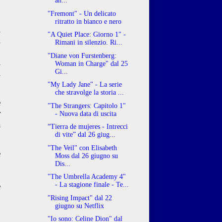
an...
o
"Fremont" - Un delicato
n
ritratto in bianco e nero
i
"A Quiet Place: Giorno 1" -
i
Rimani in silenzio. Ri...
o
"Diane von Furstenberg:
i
Woman in Charge" dal 25
i
Gi...
"My Lady Jane" - La serie
che stravolge la storia ...
e
"The Strangers: Capitolo 1"
r
- Nuova data di uscita
a
“Tierra de mujeres - Intrecci
di vite” dal 26 giug...
"The Veil" con Elisabeth
e
Moss dal 26 giugno su
o
Dis...
,
"The Umbrella Academy 4"
e
- La stagione finale - Te...
"Rising Impact" dal 22
giugno su Netflix
"Io sono: Celine Dion" dal