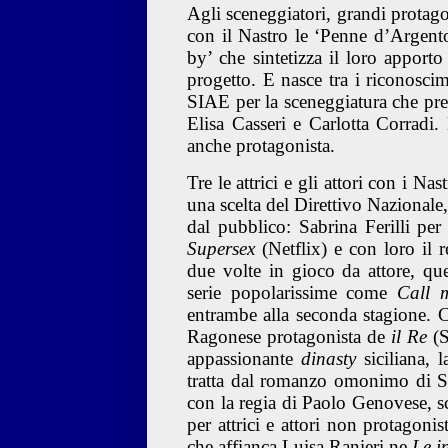
Agli sceneggiatori, grandi protagon
con il Nastro le
‘Penne d’Argent
by’ che sintetizza il loro apporto
progetto. E nasce tra i riconoscim
SIAE
per la sceneggiatura che pre
Elisa Casseri e Carlotta Corradi.
anche protagonista.
Tre le attrici e gli attori con i Na
una scelta del Direttivo Nazionale,
dal pubblico:
Sabrina Ferilli
pe
Supersex
(Netflix) e con loro il 
due volte in gioco da attore, qu
serie popolarissime come
Call 
entrambe alla seconda stagione. Co
Ragonese
protagonista de
il Re
(
appassionante
dinasty
siciliana, 
tratta dal romanzo omonimo di St
con la regia di Paolo Genovese, s
per attrici e attori non protagonis
che affianca Luisa Ranieri ne
Le i