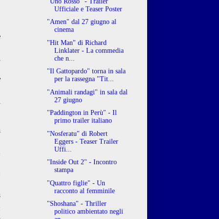
"Uno Rosso" - Trailer
Ufficiale e Teaser Poster
"Amen" dal 27 giugno al
cinema
e
"Hit Man" di Richard
o
Linklater - La commedia
i
che n...
o
"Il Gattopardo" torna in sala
e
per la rassegna "Tit...
o
"Animali randagi" in sala dal
l
27 giugno
"Paddington in Perù" - Il
primo trailer italiano
a
"Nosferatu" di Robert
,
Eggers - Teaser Trailer
Uffi...
x
o
"Inside Out 2" - Incontro
stampa
n
o
"Quattro figlie" - Un
racconto al femminile
a
n
"Shoshana" - Thriller
politico ambientato negli
i