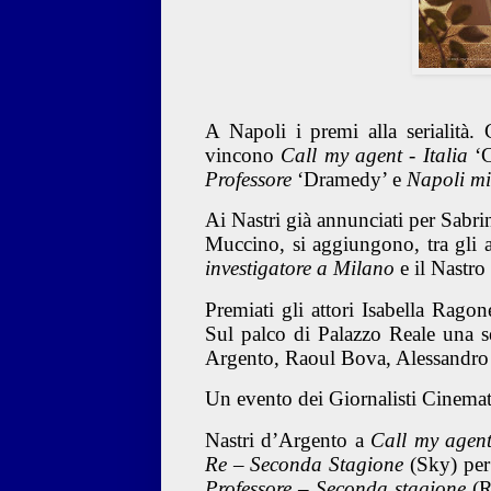
A Napoli i premi alla serialità
vincono
Call my agent - Italia
‘
Professore
‘Dramedy’ e
Napoli mi
Ai Nastri già annunciati
per Sabri
Muccino, si aggiungono, tra gli al
investigatore a Milano
e il Nastro
Premiati gli attori Isabella Rag
Sul palco di Palazzo Reale una se
Argento, Raoul Bova, Alessandr
Un evento dei Giornalisti Cinem
Nastri d’Argento a
Call my agent
Re
– Seconda Stagione
(Sky) per
Professore
– Seconda stagione
(R