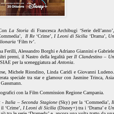
. Con
La Storia
di Francesca Archibugi ‘Serie dell’anno’
Commedia’,
Il Re
‘Crime’,
I Leoni di Sicilia
‘Drama’,
U
lionaria
‘Film tv’.
na Ferilli, Alessandro Borghi e Adriano Giannini e Gabriel
tri premi, il Nastro della legalità per
Il Clandestino – U
 SIAE per la sceneggiatura ad
Antonia
.
onese, Michele Riondino, Linda Caridi e Giovanni Ludeno
rata speciale tra star e glamour
con Jasmine Trinca, Asia
o Gassmann.
atografici con la Film Commission Regione Campania.
 - Italia
– Seconda Stagione
(Sky) per la ‘Commedia’,
I
 il ‘Crime’,
I Leoni di Sicilia
(Disney+) tra i ‘Drama’ e
U
ai) tra le serie ‘Dramedy’ e, ancora una volta tratto da un