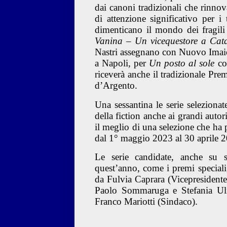
dai canoni tradizionali che rinno
di attenzione significativo per i
dimenticano il mondo dei fragili
Vanina – Un vicequestore a Cat
Nastri assegnano con Nuovo Imaie
a Napoli, per
Un posto al sole
co
riceverà anche il tradizionale Pr
d’Argento.
Una sessantina le serie seleziona
della fiction anche ai grandi autor
il meglio di una selezione che ha p
dal 1° maggio 2023 al 30 aprile 
Le serie candidate, anche su s
quest’anno, come i premi speciali
da Fulvia Caprara (Vicepresident
Paolo Sommaruga e Stefania Uli
Franco Mariotti (Sindaco).