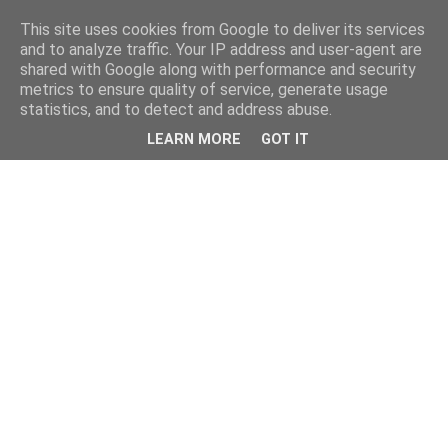
This site uses cookies from Google to deliver its services
and to analyze traffic. Your IP address and user-agent are
shared with Google along with performance and security
metrics to ensure quality of service, generate usage
statistics, and to detect and address abuse.
LEARN MORE
GOT IT