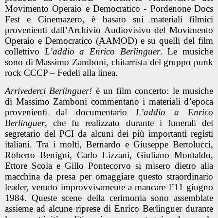
Movimento Operaio e Democratico - Pordenone Docs
Fest e Cinemazero
,
è basato sui materiali filmici
provenienti dall’Archivio Audiovisivo del Movimento
Operaio e Democratico (AAMOD) e su quelli del film
collettivo
L’addio a Enrico Berlinguer
. Le musiche
sono di
Massimo Zamboni
, chitarrista del gruppo punk
rock CCCP – Fedeli alla linea.
Arrivederci Berlinguer!
è un film concerto: le musiche
di Massimo Zamboni commentano i materiali d’epoca
provenienti dal documentario
L’addio a Enrico
Berlinguer
, che fu realizzato durante i funerali del
segretario del PCI da alcuni dei più importanti registi
italiani. Tra i molti, Bernardo e Giuseppe Bertolucci,
Roberto Benigni, Carlo Lizzani, Giuliano Montaldo,
Ettore Scola e Gillo Pontecorvo si misero dietro alla
macchina da presa per omaggiare questo straordinario
leader, venuto improvvisamente a mancare l’11 giugno
1984. Queste scene della cerimonia sono assemblate
assieme ad alcune riprese di Enrico Berlinguer durante