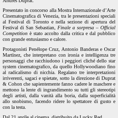
Andrés Duprat.
Presentato in concorso alla Mostra Internazionale d’Arte
Cinematografica di Venezia, tra le presentazioni speciali
al Festival di Toronto e nella sezione di apertura del
Festival di San Sebastian
,
Finale a sorpresa – Official
Competition
è stato accolto dalla critica e dal pubblico
con grande entusiasmo e calore.
Protagonisti
Penélope Cruz
,
Antonio Banderas
e
Oscar
Martínez,
che
interpretano con ironia e intelligenza tre
personaggi che racchiudono i peggiori cliché dello star
system cinematografico, da quello Hollywoodiano fino
al radicalismo di nicchia. Regalano tre interpretazioni
irriverenti, sagaci e spietate, sotto la direzione di Duprat
& Cohon che sapientemente fanno cadere le maschere e
mettono la lente di ingrandimento su tutti gli stereotipi
degli artisti, dalla vanità alla boria, dalla superficialità
allo snobismo, facendo ridere lo spettatore di gusto e
con la testa.
Dal 21 aprile al cinema, distribuito da Lucky Red.