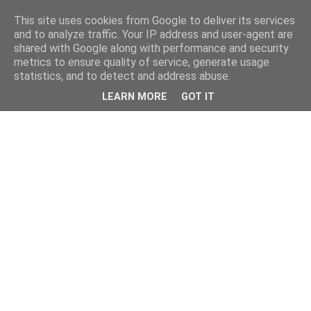
This site uses cookies from Google to deliver its services
and to analyze traffic. Your IP address and user-agent are
shared with Google along with performance and security
metrics to ensure quality of service, generate usage
statistics, and to detect and address abuse.
LEARN MORE
GOT IT