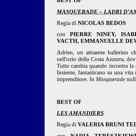
BEST OF
MASQUERADE – LADRI D’
Regia di
NICOLAS BEDOS
con
PIERRE NINEY, ISAB
VACTH, EMMANUELLE DE
Adrien, un attraente ballerino c
nell'ozio della Costa Azzurra, do
Tutto cambia quando incontra la 
Insieme, fantasticano su una vita 
imprenditore. In
Masquerade
nul
BEST OF
LES AMANDIERS
Regia
di
VALERIA BRUNI TE
con
NADIA TERESZKIEW