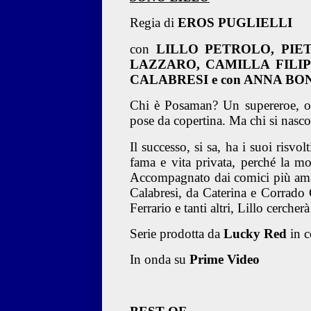
Regia di
EROS PUGLIELLI
con
LILLO PETROLO, PIE
LAZZARO, CAMILLA FILI
CALABRESI e con ANNA BO
Chi è Posaman? Un supereroe, ov
pose da copertina. Ma chi si nasc
Il successo, si sa, ha i suoi risvol
fama e vita privata, perché la m
Accompagnato dai comici più amat
Calabresi, da Caterina e Corrado
Ferrario e tanti altri, Lillo cercher
Serie prodotta da
Lucky Red
in 
In onda su
Prime Video