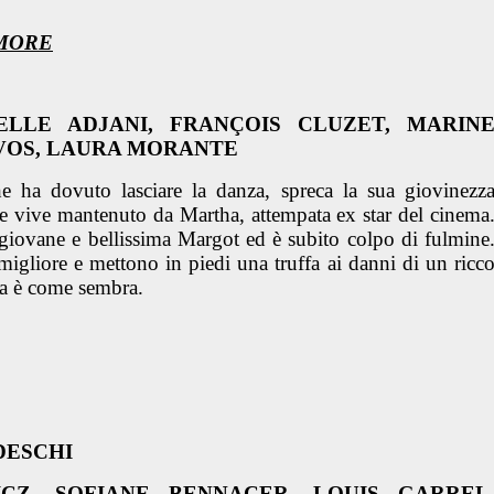
AMORE
ELLE ADJANI, FRANÇOIS CLUZET, MARIN
VOS, LAURA MORANTE
he ha dovuto lasciare la danza, spreca la sua giovinezz
ve vive mantenuto da Martha, attempata ex star del cinema
giovane e bellissima Margot ed è subito colpo di fulmine
migliore e mettono in piedi una truffa ai danni di un ricc
la è come sembra.
DESCHI
ICZ, SOFIANE BENNACER, LOUIS GARREL