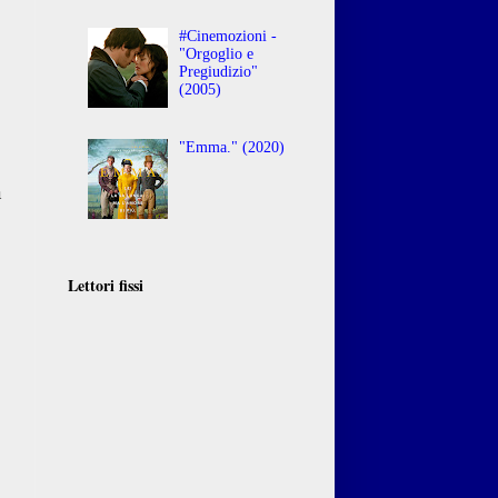
#Cinemozioni -
"Orgoglio e
Pregiudizio"
(2005)
E
"Emma." (2020)
a
.
.
o
Lettori fissi
,