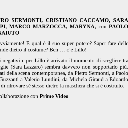
TRO SERMONTI, CRISTIANO CACCAMO, SAR
PPI, MARCO MARZOCCA, MARYNA,
con
PAOL
NAIUTO
viamente! E qual è il suo super potere? Saper fare dell
onde dietro il costume? Beh … c’è Lillo!
ti negativi e per Lillo è arrivato il momento di scegliere tr
oglie (Sara Lazzaro) sembra davvero non sopportarlo più
i della scena contemporanea, da Pietro Sermonti, a Paol
 Guzzanti a Valerio Lundini, da Michela Giraud a Edoard
à di ritrovare sé stesso dietro la maschera che si è costruito.
collaborazione con
Prime Video