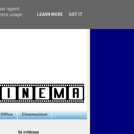
user-agent
erate usage
LEARN MORE
GOT IT
Office
Cinemozioni
In evidenza