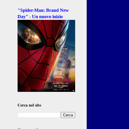
"Spider-Man: Brand New
Day" - Un nuovo inizio
Cerca nel sito