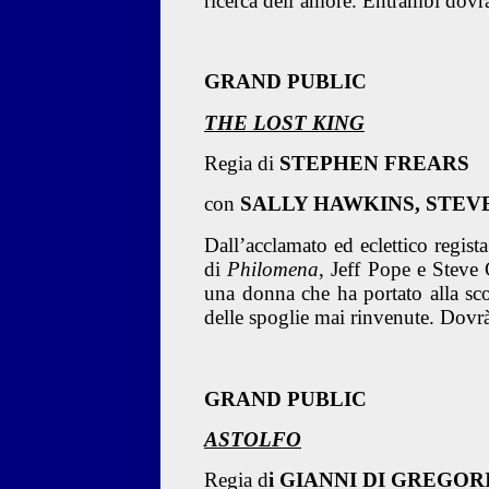
ricerca dell’amore. Entrambi dovran
GRAND PUBLIC
THE LOST KING
Regia di
STEPHEN FREARS
con
SALLY HAWKINS, STEV
Dall’acclamato ed eclettico regist
di
Philomena
, Jeff Pope e Steve 
una donna che ha portato alla scop
delle spoglie mai rinvenute. Dovrà 
GRAND PUBLIC
ASTOLFO
Regia d
i GIANNI DI GREGOR