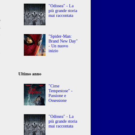
"Odissea" - La
più grande storia
mai raccontata
e
a
n
"Spider-Man:
Brand New Day"
- Un nuovo
n
inizio
,
Ultimo anno
"Cime
Tempestose" -
Passione e
Ossessione
"Odissea" - La
più grande storia
mai raccontata