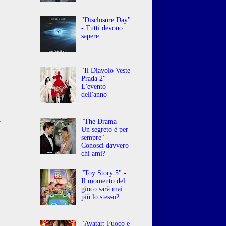
"Disclosure Day"
- Tutti devono
O
sapere
,
E
"Il Diavolo Veste
Prada 2" -
i
L'evento
dell'anno
l
n
i
"The Drama –
Un segreto è per
sempre" -
Conosci davvero
chi ami?
"Toy Story 5" -
Il momento del
gioco sarà mai
più lo stesso?
"Avatar: Fuoco e