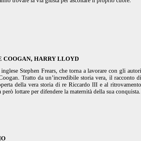
no trovare la via giusta per ascoltare il proprio cuore.
E COOGAN, HARRY LLOYD
a inglese Stephen Frears, che torna a lavorare con gli autor
Coogan. Tratto da un’incredibile storia vera, il racconto d
erta della vera storia di re Riccardo III e al ritrovament
però lottare per difendere la maternità della sua conquista.
IO