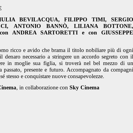
E
ULIA BEVILACQUA, FILIPPO TIMI, SERGI
CCI, ANTONIO BANNÒ, LILIANA BOTTONE
on ANDREA SARTORETTI e con GIUSSEPP
 ricco e avido che brama il titolo nobiliare più di ogn
 il denaro necessario a stringere un accordo segreto con i
re in moglie sua figlia, si troverà nel bel mezzo di u
tra passato, presente e futuro. Accompagnato da compagn
 sé stesso e conquistare nuove consapevolezze.
Cinema
,
in collaborazione con
Sky Cinema