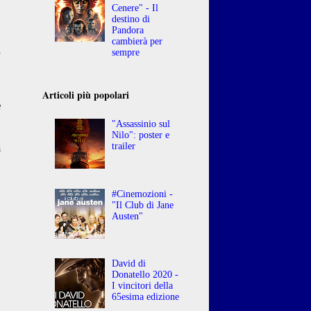
Cenere" - Il
destino di
Pandora
cambierà per
A
sempre
O
Articoli più popolari
e
"Assassinio sul
Nilo": poster e
a
trailer
.
o
o
#Cinemozioni -
"Il Club di Jane
Austen"
David di
Donatello 2020 -
I vincitori della
65esima edizione