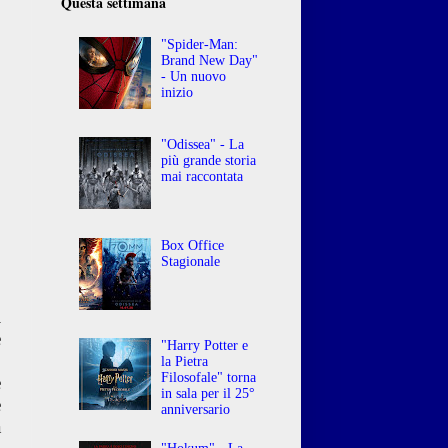
Questa settimana
"Spider-Man:
Brand New Day"
- Un nuovo
inizio
"Odissea" - La
più grande storia
mai raccontata
Box Office
Stagionale
i
e
"Harry Potter e
,
la Pietra
Filosofale" torna
e
in sala per il 25°
e
anniversario
a