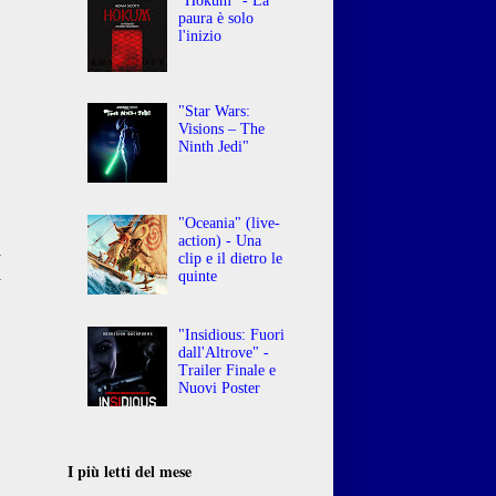
"Hokum" - La
paura è solo
l'inizio
"Star Wars:
Visions – The
Ninth Jedi"
"Oceania" (live-
action) - Una
i
clip e il dietro le
i
quinte
o
"Insidious: Fuori
dall'Altrove" -
Trailer Finale e
Nuovi Poster
I più letti del mese