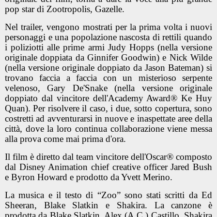
pop star di Zootropolis, Gazelle.
Nel trailer, vengono mostrati per la prima volta i nuovi
personaggi e una popolazione nascosta di rettili quando
i poliziotti alle prime armi Judy Hopps (nella versione
originale doppiata da Ginnifer Goodwin) e Nick Wilde
(nella versione originale doppiato da Jason Bateman) si
trovano faccia a faccia con un misterioso serpente
velenoso, Gary De'Snake (nella versione originale
doppiato dal vincitore dell'Academy Award® Ke Huy
Quan). Per risolvere il caso, i due, sotto copertura, sono
costretti ad avventurarsi in nuove e inaspettate aree della
città, dove la loro continua collaborazione viene messa
alla prova come mai prima d'ora.
Il film è diretto dal team vincitore dell'Oscar® composto
dal Disney Animation chief creative officer Jared Bush
e Byron Howard e prodotto da Yvett Merino.
La musica e il testo di “Zoo” sono stati scritti da Ed
Sheeran, Blake Slatkin e Shakira. La canzone è
prodotta da Blake Slatkin, Alex (A.C.) Castillo, Shakira