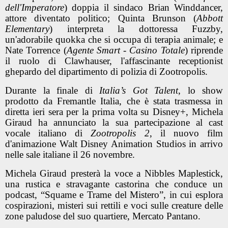
dell'Imperatore
) doppia il sindaco Brian Winddancer,
attore diventato politico; Quinta Brunson (
Abbott
Elementary
) interpreta la dottoressa Fuzzby,
un'adorabile quokka che si occupa di terapia animale; e
Nate Torrence (
Agente Smart - Casino Totale
) riprende
il ruolo di Clawhauser, l'affascinante receptionist
ghepardo del dipartimento di polizia di Zootropolis.
Durante la finale di
Italia’s Got Talent
, lo show
prodotto da Fremantle Italia, che è stata trasmessa in
diretta ieri sera per la prima volta su Disney+, Michela
Giraud ha annunciato la sua partecipazione al cast
vocale italiano di
Zootropolis 2
, il nuovo film
d'animazione Walt Disney Animation Studios in arrivo
nelle sale italiane il 26 novembre.
Michela Giraud presterà la voce a Nibbles Maplestick,
una rustica e stravagante castorina che conduce un
podcast, “Squame e Trame del Mistero”, in cui esplora
cospirazioni, misteri sui rettili e voci sulle creature delle
zone paludose del suo quartiere, Mercato Pantano.