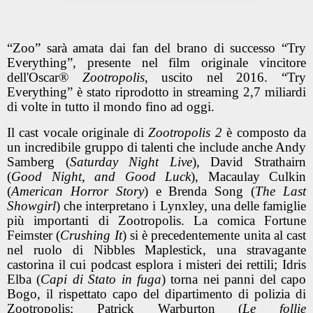
“Zoo” sarà amata dai fan del brano di successo “Try
Everything”, presente nel film originale vincitore
dell'Oscar®
Zootropolis
, uscito nel 2016. “Try
Everything” è stato riprodotto in streaming 2,7 miliardi
di volte in tutto il mondo fino ad oggi.
Il cast vocale originale di
Zootropolis 2
è composto da
un incredibile gruppo di talenti che include anche Andy
Samberg (
Saturday Night Live
), David Strathairn
(
Good Night, and Good Luck
), Macaulay Culkin
(
American Horror Story
) e Brenda Song (
The Last
Showgirl
) che interpretano i Lynxley, una delle famiglie
più importanti di Zootropolis. La comica Fortune
Feimster (
Crushing It
) si è precedentemente unita al cast
nel ruolo di Nibbles Maplestick, una stravagante
castorina il cui podcast esplora i misteri dei rettili; Idris
Elba (
Capi di Stato in fuga
) torna nei panni del capo
Bogo, il rispettato capo del dipartimento di polizia di
Zootropolis; Patrick Warburton (
Le follie