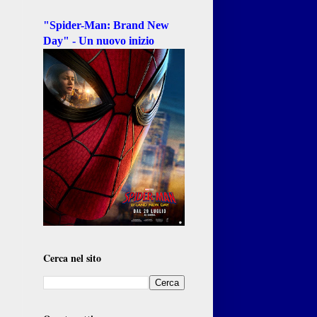
"Spider-Man: Brand New
Day" - Un nuovo inizio
Cerca nel sito