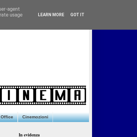
user-agent
erate usage
LEARN MORE
GOT IT
Office
Cinemozioni
In evidenza