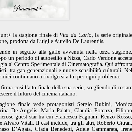
nt+ la stagione finale di
Vita da Carlo
, la serie original
done, prodotta da Luigi e Aurelio De Laurentiis.
ende in seguito alla gaffe avvenuta nella terza stagione
opo un periodo di autoesilio a Nizza, Carlo Verdone accett
egia al Centro Sperimentale di Cinematografia. Qui affront
isti, tra gap generazionali e nuove sensibilità culturali. Ne
 amici continuano a rivolgersi a lui per ogni problema.
irma così l’atto finale della sua serie, scegliendo di restar
rescere il futuro del cinema italiano.
agione finale vede protagonisti Sergio Rubini, Monic
rina De Angelis, Maria Paiato, Claudia Potenza, Filipp
erose guest star tra cui Francesca Fagnani, Renzo Rosso
varo Vitali. Il cast include, tra gli altri, Roberto Citran
aso D’Agata, Giada Benedetti, Adele Cammarata, Iren