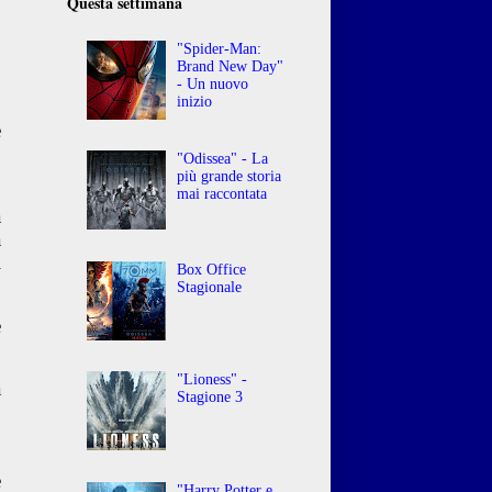
Questa settimana
"Spider-Man:
Brand New Day"
- Un nuovo
inizio
e
"Odissea" - La
più grande storia
,
mai raccontata
a
a
l
Box Office
Stagionale
e
"Lioness" -
a
Stagione 3
o
,
,
e
"Harry Potter e