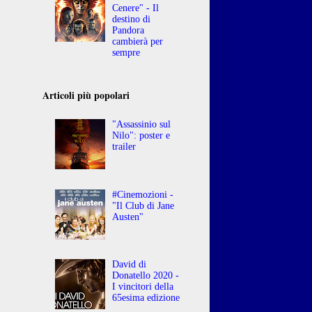
Cenere" - Il
destino di
Pandora
cambierà per
sempre
Articoli più popolari
"Assassinio sul
Nilo": poster e
trailer
#Cinemozioni -
"Il Club di Jane
Austen"
David di
Donatello 2020 -
I vincitori della
65esima edizione