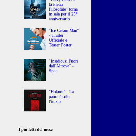
o
la Pietra
o
Filosofale" torna
in sala per il 25°
,
anniversario
"Ice Cream Man"
- Trailer
Ufficiale e
Teaser Poster
"Insidious: Fuori
dall'Altrove" -
Spot
"Hokum" - La
paura è solo
l'inizio
I più letti del mese